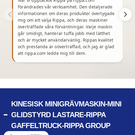
När vi upptäckte Rippa på rippa.com
förändrades vår verksamhet. Den detaljerade
J
informationen om deras produkter övertygade
t
mig om att välja Rippa, och deras maskiner
e
överträffade våra förväntningar. Varje maskin
k
går smidigt, hanterar tuffa jobb med lätthet
och är mycket användarvänlig. Rippas kvalitet
ä
och prestanda är oöverträffad, och jag är glad
att rippa.com ledde mig till dem.
m
KINESISK MINIGRÄVMASKIN-MINI
GLIDSTYRD LASTARE-RIPPA
GAFFELTRUCK-RIPPA GROUP