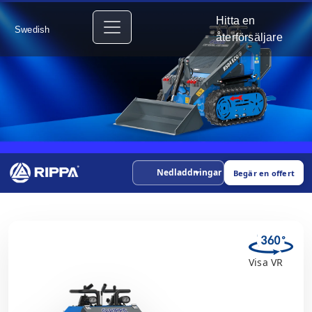
Hitta en
Swedish
återförsäljare
Nedladdningar
Begär en offert
Visa VR