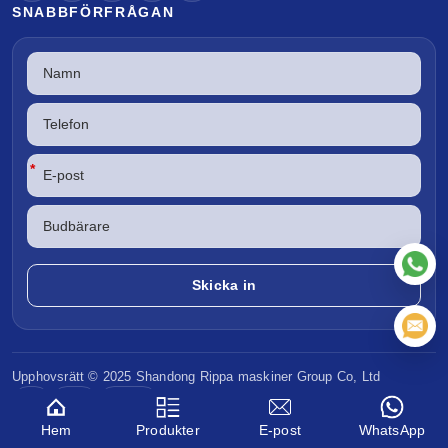
SNABBFÖRFRÅGAN
*
Upphovsrätt © 2025 Shandong
Rippa maskiner
Group Co, Ltd
CE
EPA
Euro V
Hem
Produkter
E-post
WhatsApp