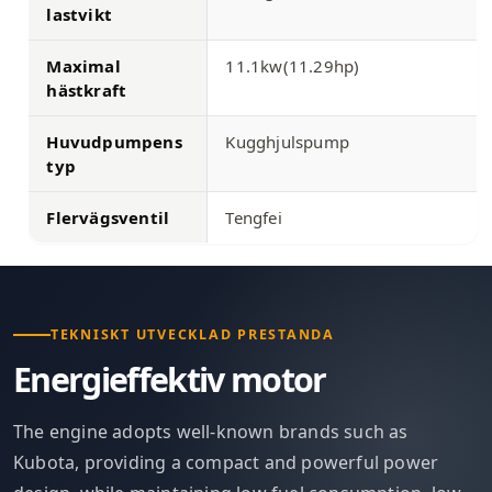
lastvikt
Maximal
11.1kw(11.29hp)
hästkraft
Huvudpumpens
Kugghjulspump
typ
Flervägsventil
Tengfei
TEKNISKT UTVECKLAD PRESTANDA
Energieffektiv motor
The engine adopts well-known brands such as
Kubota, providing a compact and powerful power