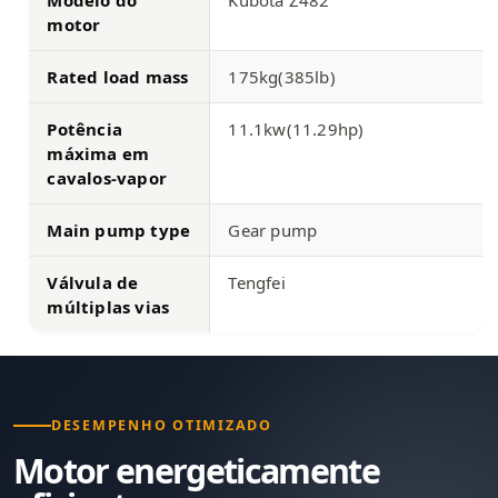
motor
Rated load mass
175kg(385lb)
Potência
11.1kw(11.29hp)
máxima em
cavalos-vapor
Main pump type
Gear pump
Válvula de
Tengfei
múltiplas vias
DESEMPENHO OTIMIZADO
Motor energeticamente