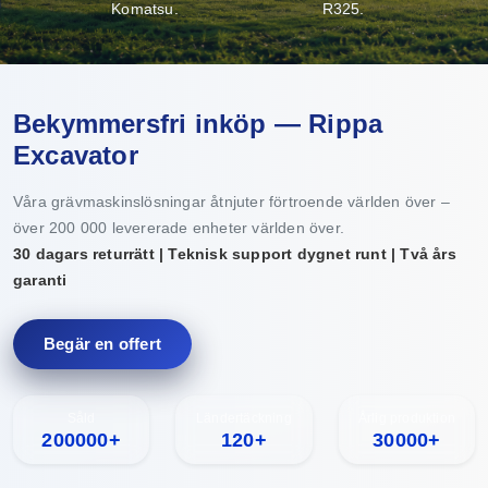
Komatsu.
R325.
Bekymmersfri inköp — Rippa
Excavator
Våra grävmaskinslösningar åtnjuter förtroende världen över –
över 200 000 levererade enheter världen över.
30 dagars returrätt | Teknisk support dygnet runt | Två års
garanti
Begär en offert
Såld
Ländertäckning
Årlig produktion
200000+
120+
30000+