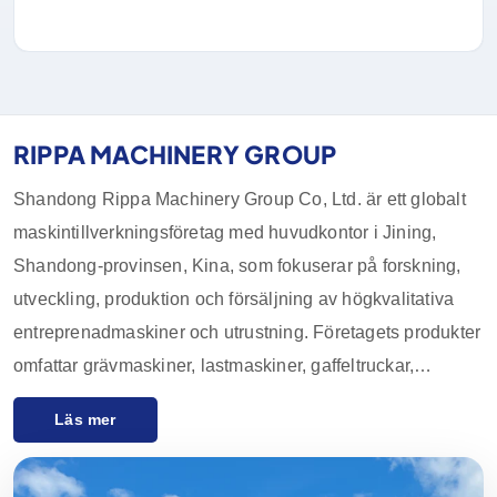
RIPPA MACHINERY GROUP
Shandong Rippa Machinery Group Co, Ltd. är ett globalt
maskintillverkningsföretag med huvudkontor i Jining,
Shandong-provinsen, Kina, som fokuserar på forskning,
utveckling, produktion och försäljning av högkvalitativa
entreprenadmaskiner och utrustning. Företagets produkter
omfattar grävmaskiner, lastmaskiner, gaffeltruckar,
kompaktlastare och deras tillbehör, som används i stor
Läs mer
utsträckning inom jordbruk, bygg- och
anläggningsindustrin, gruvindustrin och andra industrier.