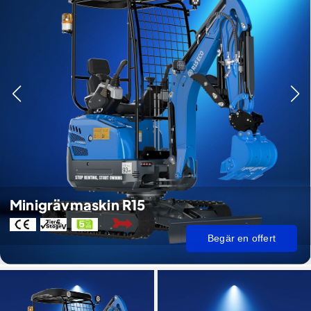
Minigrävmaskin R15
Begär en offert