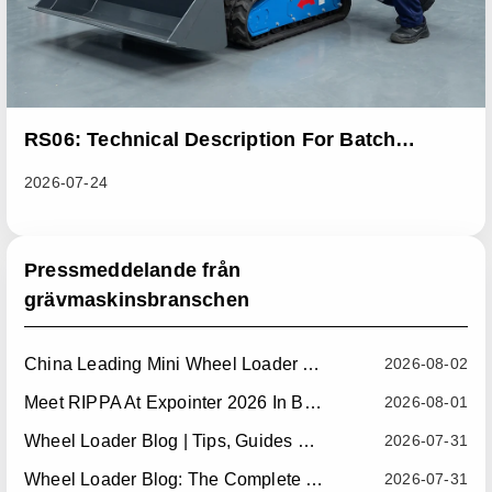
RS06: Technical Description For Batch
Improvement Measures To Address Abnormal
2026-07-24
Heat Dissipation Issues In Sliding Loaders
Pressmeddelande från
grävmaskinsbranschen
China Leading Mini Wheel Loader Supplier: Reliable Compact Wheel Loaders For Global Markets
2026-08-02
Meet RIPPA At Expointer 2026 In Brazil
2026-08-01
Wheel Loader Blog | Tips, Guides & Attachments
2026-07-31
Wheel Loader Blog: The Complete Guide To Wheel Loaders For Construction, Agriculture, And Material Handling
2026-07-31