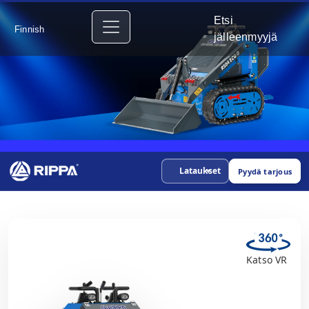
Etsi
Finnish
jälleenmyyjä
Lataukset
Pyydä tarjous
Katso VR