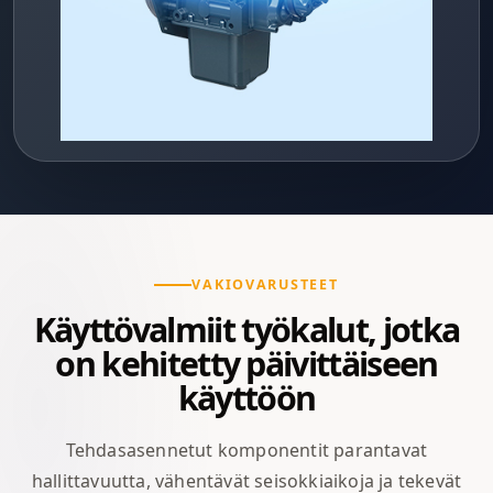
VAKIOVARUSTEET
Käyttövalmiit työkalut, jotka
on kehitetty päivittäiseen
käyttöön
Tehdasasennetut komponentit parantavat
hallittavuutta, vähentävät seisokkiaikoja ja tekevät