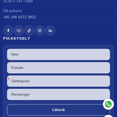
+1 877-747-7280
CN-puhelin
+86 188 6372 0821
PIKAKYSELY
*