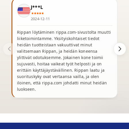
J***L
2024-12-11
Rippan löytäminen rippa.com-sivustolta muutti
liiketoimintamme. Yksityiskohtaiset tiedot
S
heidän tuotteistaan vakuuttivat minut
v
valitsemaan Rippan, ja heidän koneensa
o
ylittivät odotuksemme. Jokainen kone toimii
sujuvasti, hoitaa vaikeat työt helposti ja on
t
erittäin käyttäjäystävällinen. Rippan laatu ja
suorituskyky ovat vertaansa vailla, ja olen
y
iloinen, että rippa.com johdatti minut heidän
r
luokseen.