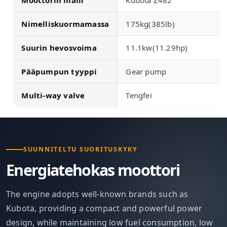
Nimelliskuormamassa
175kg(385lb)
Suurin hevosvoima
11.1kw(11.29hp)
Pääpumpun tyyppi
Gear pump
Multi-way valve
Tengfei
SUUNNITELTU SUORITUSKYKY
Energiatehokas moottori
The engine adopts well-known brands such as
Kubota, providing a compact and powerful power
design, while maintaining low fuel consumption, low