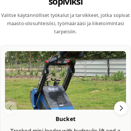
sopiviksi
Valitse käytännölliset työkalut ja tarvikkeet, jotka sopivat
maasto-olosuhteisiisi, työmäärääsi ja liiketoimintasi
tarpeisiin.
Bucket
Tracked mini loader with hydraulic lift and a