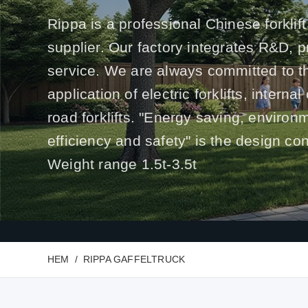
Rippa is a professional Chinese forklift
supplier. Our factory integrates R&D, 
service. We are always committed to t
application of electric forklifts, interna
road forklifts. "Energy saving, environ
efficiency and safety" is the design co
Weight range 1.5t-3.5t
HEM
RIPPA GAFFELTRUCK