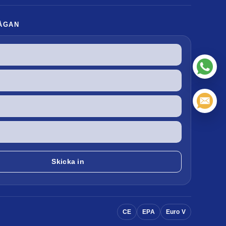
ÅGAN
CE
EPA
Euro V