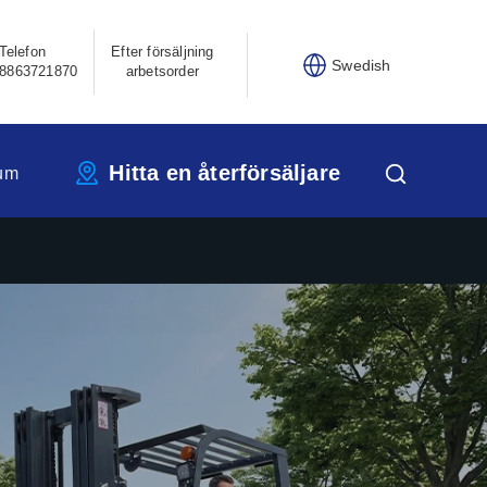
Telefon
Efter försäljning
Swedish
8863721870
arbetsorder
Hitta en återförsäljare
um