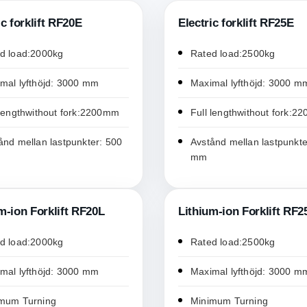
ic forklift RF20E
Electric forklift RF25E
d load:2000kg
Rated load:2500kg
mal lyfthöjd: 3000 mm
Maximal lyfthöjd: 3000 m
 lengthwithout fork:2200mm
Full lengthwithout fork:
ånd mellan lastpunkter: 500
Avstånd mellan lastpunkte
mm
m-ion Forklift RF20L
Lithium-ion Forklift RF2
d load:2000kg
Rated load:2500kg
mal lyfthöjd: 3000 mm
Maximal lyfthöjd: 3000 m
mum Turning
Minimum Turning