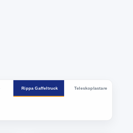
e
Rippa Gaffeltruck
Teleskoplastare