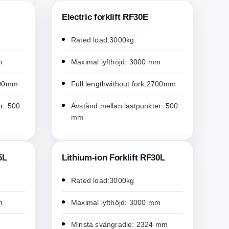
Electric forklift RF30E
Rated load:3000kg
m
Maximal lyfthöjd: 3000 mm
2200mm
Full lengthwithout fork:2700mm
r: 500
Avstånd mellan lastpunkter: 500
mm
5L
Lithium-ion Forklift RF30L
Rated load:3000kg
m
Maximal lyfthöjd: 3000 mm
Minsta svängradie: 2324 mm