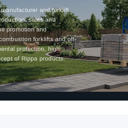
 manufacturer and forklift
production, sales and
he promotion and
l combustion forklifts and off-
mental protection, high
ncept of Rippa products.