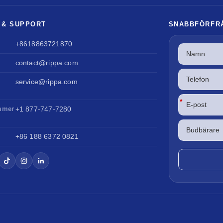
 & SUPPORT
SNABBFÖRFR
+8618863721870
contact@rippa.com
service@rippa.com
*
mmer
+1 877-747-7280
+86 188 6372 0821