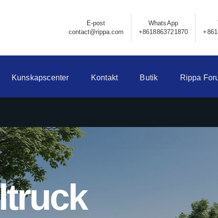
E-post
WhatsApp
contact@rippa.com
+8618863721870
+861
Kunskapscenter
Kontakt
Butik
Rippa For
ltruck