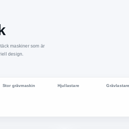
k
ptäck maskiner som är
iell design.
Stor grävmaskin
Hjullastare
Grävlastar