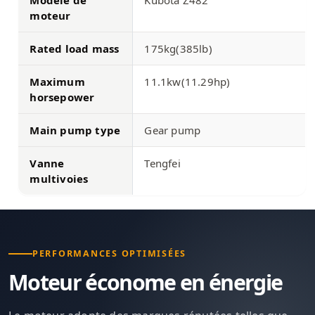
moteur
Rated load mass
175kg(385lb)
Maximum
11.1kw(11.29hp)
horsepower
Main pump type
Gear pump
Vanne
Tengfei
multivoies
PERFORMANCES OPTIMISÉES
Moteur économe en énergie