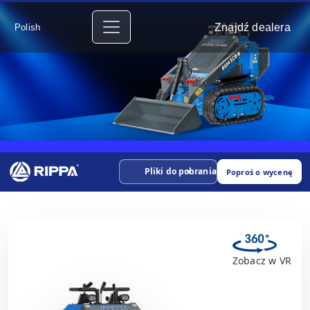
Znajdź dealera
Polish
Pliki do pobrania
Poproś o wycenę
Zobacz w VR