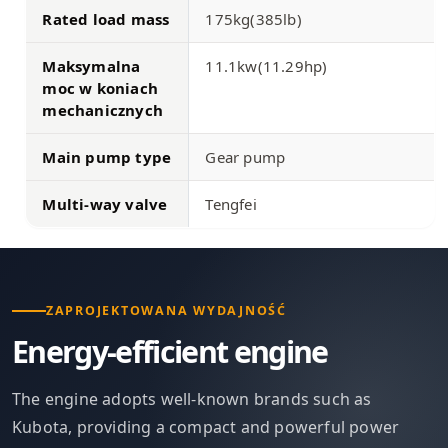
Rated load mass
175kg(385lb)
Maksymalna
11.1kw(11.29hp)
moc w koniach
mechanicznych
Main pump type
Gear pump
Multi-way valve
Tengfei
ZAPROJEKTOWANA WYDAJNOŚĆ
Energy-efficient engine
The engine adopts well-known brands such as
Kubota, providing a compact and powerful power