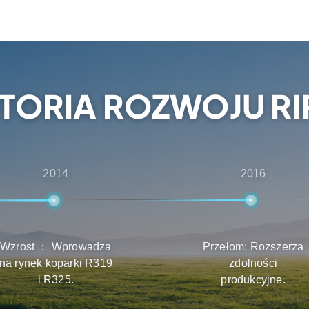
cji przedsprzedażowych
ntom najlepsze
stawy i konserwacji.
STORIA ROZWOJU RI
2014
2016
Wzrost ： Wprowadza
Przełom: Rozszerza
na rynek koparki R319
zdolności
i R325.
produkcyjne.