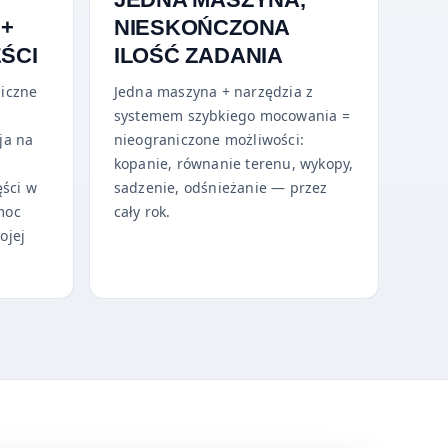
 +
NIESKOŃCZONA
ŚCI
ILOŚĆ ZADANIA
iczne
Jedna maszyna + narzędzia z
systemem szybkiego mocowania =
ja na
nieograniczone możliwości:
kopanie, równanie terenu, wykopy,
ęści w
sadzenie, odśnieżanie — przez
moc
cały rok.
ojej