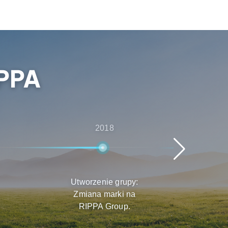
PPA
2018
Utworzenie grupy:
Szy
Zmiana marki na
Pro
RIPPA Group.
r