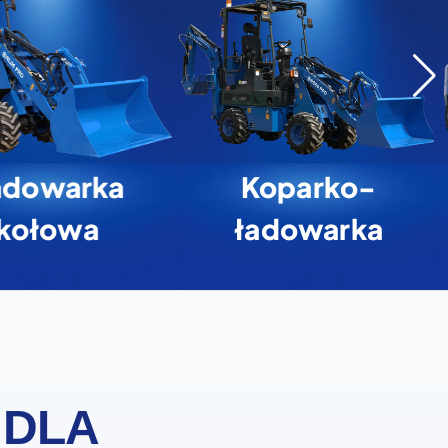
adowarka
Koparko-
kołowa
ładowarka
 DLA