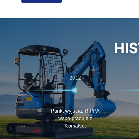
zapewniając kompleksowe usługi od konsulta
po wsparcie posprzedażowe, zapewniając klie
doświadczenia w zakresie wyboru produktu, do
HI
2012
Punkt wyjścia: RIPPA
współpracuje z
Komatsu.