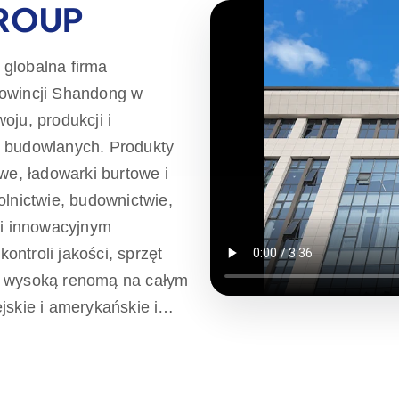
GROUP
 globalna firma
rowincji Shandong w
oju, produkcji i
ń budowlanych. Produkty
we, ładowarki burtowe i
olnictwie, budownictwie,
ki innowacyjnym
ntroli jakości, sprzęt
ę wysoką renomą na całym
jskie i amerykańskie i
ązując się do
calnych i wysokiej jakości
ieli na całym świecie,