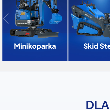
Minikoparka
Skid Ste
DLA