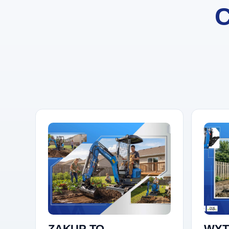
C
ZAKUP TO.
WYT