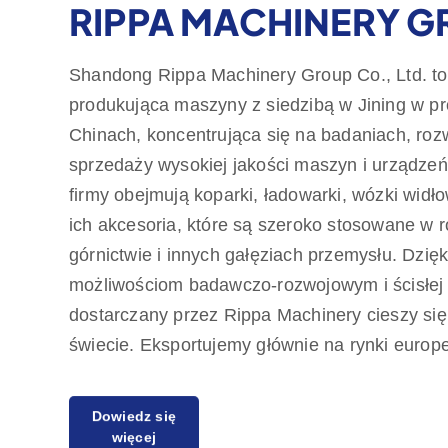
RIPPA MACHINERY 
Shandong Rippa Machinery Group Co., Ltd. to
produkująca maszyny z siedzibą w Jining w p
Chinach, koncentrująca się na badaniach, rozw
sprzedaży wysokiej jakości maszyn i urządze
firmy obejmują koparki, ładowarki, wózki widło
ich akcesoria, które są szeroko stosowane w r
górnictwie i innych gałęziach przemysłu. Dzię
możliwościom badawczo-rozwojowym i ścisłej ko
dostarczany przez Rippa Machinery cieszy si
świecie. Eksportujemy głównie na rynki europe
zapewniamy roczną gwarancję jakości, zobowi
Dowiedz się
zaspokajania potrzeb klientów w zakresie opła
więcej
produktów. Rippa ma również wielu przedstawic