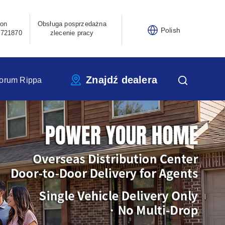
fon
Obsługa posprzedażna
Polish
3721870
zlecenie pracy
Znajdź dealera
orum Rippa