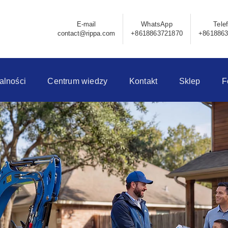
E-mail
WhatsApp
Tele
contact@rippa.com
+8618863721870
+861886
alności
Centrum wiedzy
Kontakt
Sklep
F