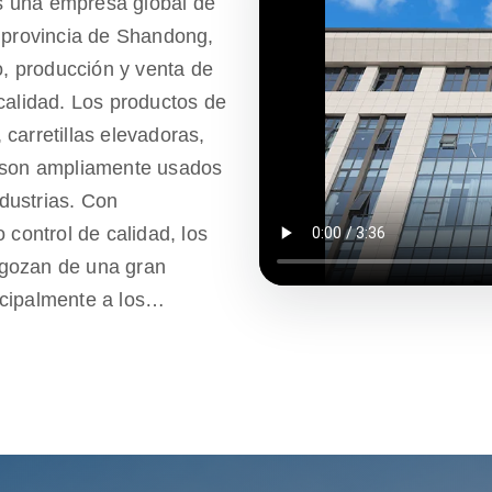
s una empresa global de
, provincia de Shandong,
o, producción y venta de
calidad. Los productos de
carretillas elevadoras,
e son ampliamente usados
ndustrias. Con
 control de calidad, los
 gozan de una gran
cipalmente a los
cemos un año de garantía
cesidades de los clientes
a también tiene múltiples
icios de ventanilla única
post-venta, asegurando