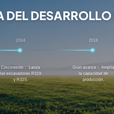
 en la selección de
A DEL DESARROLLO 
2014
2016
Crecimiento： Lanza
Gran avance： Amplí
las excavadoras R319
la capacidad de
y R325.
producción.