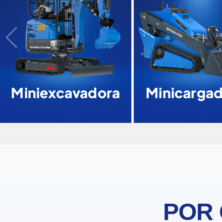
Miniexcavadora
Minicarga
POR 