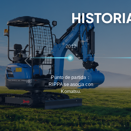
que los clientes obtengan la mejor experiencia
productos, entrega y mantenimiento.
HISTORI
2012
Punto de partida：
RIPPA se asocia con
Komatsu.