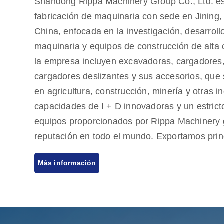
Shandong Rippa Machinery Group Co., Ltd. e
fabricación de maquinaria con sede en Jining
China, enfocada en la investigación, desarroll
maquinaria y equipos de construcción de alta 
la empresa incluyen excavadoras, cargadores, 
cargadores deslizantes y sus accesorios, qu
en agricultura, construcción, minería y otras i
capacidades de I + D innovadoras y un estricto
equipos proporcionados por Rippa Machinery
reputación en todo el mundo. Exportamos prin
mercados europeos y estadounidenses y ofre
Más información
de calidad, comprometidos a satisfacer las ne
de productos rentables y de alta calidad. Ripp
agentes en todo el mundo, proporcionando serv
desde la consulta pre-venta hasta el soporte 