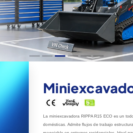
Miniexcavado
La miniexcavadora RIPPA R15 ECO es un todote
domésticas. Admite flujos de trabajo estructur
manejable en entornos residenciales. Ideal pa