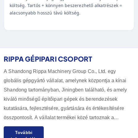
költség. Tartós + könnyen beszerezhető alkatrészek =
alacsonyabb hosszú távú költség.
RIPPA GÉPIPARI CSOPORT
A Shandong Rippa Machinery Group Co., Ltd. egy
globális gépgyártó vállalat, amelynek központja a kínai
Shandong tartományban, Jiningben található, és amely
kiváló minőségű építőipari gépek és berendezések
kutatására, fejlesztésére, gyártására és értékesítésére
összpontosít. A vállalat termékei közé tartoznak a
kotrógépek, rakodók, targoncák, csúszórakodók és
További
tartozékaik, amelyeket széles körben használnak a