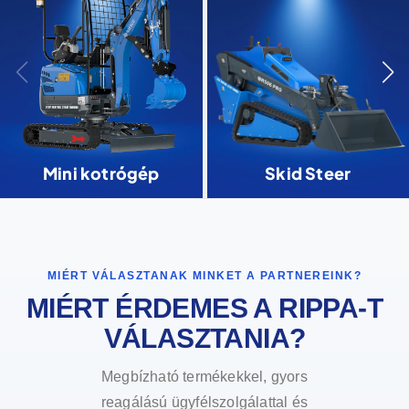
Mini kotrógép
Skid Steer
MIÉRT VÁLASZTANAK MINKET A PARTNEREINK?
MIÉRT ÉRDEMES A RIPPA-T
VÁLASZTANIA?
Megbízható termékekkel, gyors
reagálású ügyfélszolgálattal és