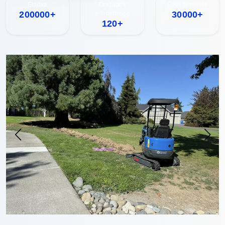
Eladva
Országok
Éves termelés
200000+
30000+
lefedettsége
120+