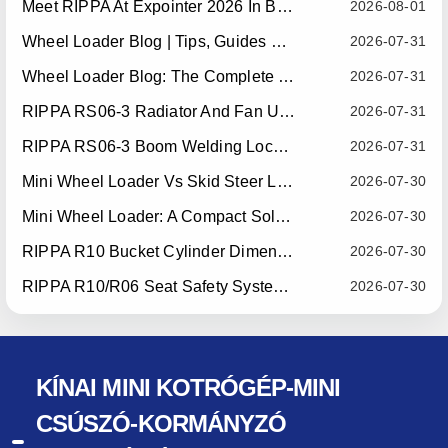
Meet RIPPA At Expointer 2026 In Brazil
2026-08-01
Wheel Loader Blog | Tips, Guides & Attachments
2026-07-31
Wheel Loader Blog: The Complete Guide To Wheel Loaders For Construction, Agriculture, And Material Handling
2026-07-31
RIPPA RS06-3 Radiator And Fan Upgrade — Effective July 10, 2026
2026-07-31
RIPPA RS06-3 Boom Welding Locating Bar Optimization — Effective July 15, 2026
2026-07-31
Mini Wheel Loader Vs Skid Steer Loader: Which Compact Machine Is Better For Your Business?
2026-07-30
Mini Wheel Loader: A Compact Solution For Efficient Material Handling
2026-07-30
RIPPA R10 Bucket Cylinder Dimension Optimization — Effective July 15, 2026
2026-07-30
RIPPA R10/R06 Seat Safety System Upgrade — Effective July 22, 2026
2026-07-30
KÍNAI MINI KOTRÓGÉP-MINI
CSÚSZÓ-KORMÁNYZÓ