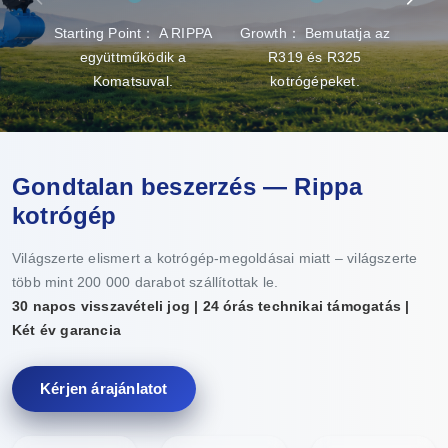
Starting Point： A RIPPA
Growth： Bemutatja az
Brea
együttműködik a
R319 és R325
gy
Komatsuval.
kotrógépeket.
Gondtalan beszerzés — Rippa
kotrógép
Világszerte elismert a kotrógép-megoldásai miatt – világszerte
több mint 200 000 darabot szállítottak le.
30 napos visszavételi jog | 24 órás technikai támogatás |
Két év garancia
Kérjen árajánlatot