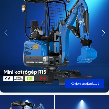
Mini kotrógép R15
Kérjen árajánlatot