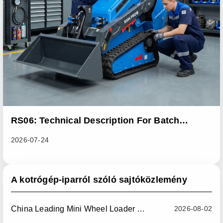
RS06: Technical Description For Batch
Improvement Measures To Address Abnormal
2026-07-24
Heat Dissipation Issues In Sliding Loaders
A kotrógép-iparról szóló sajtóközlemény
China Leading Mini Wheel Loader Supplier: Reliable Compact Wheel Loaders For Global Markets
2026-08-02