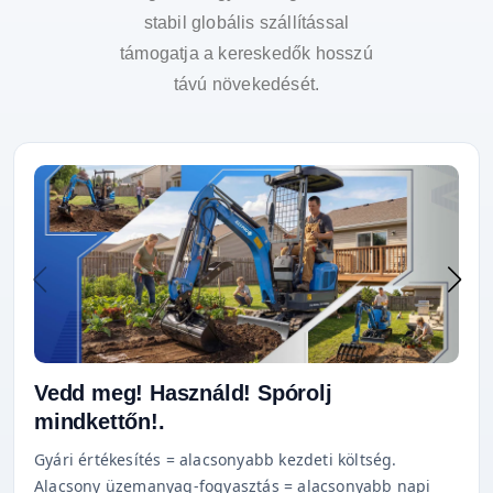
stabil globális szállítással
támogatja a kereskedők hosszú
távú növekedését.
Vedd meg! Használd! Spórolj
mindkettőn!.
Gyári értékesítés = alacsonyabb kezdeti költség.
Alacsony üzemanyag-fogyasztás = alacsonyabb napi