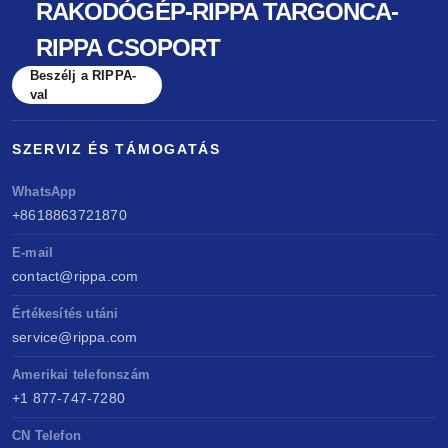
RAKODÓGÉP-RIPPA TARGONCA-
RIPPA CSOPORT
Beszélj a RIPPA-
val
SZERVIZ ÉS TÁMOGATÁS
WhatsApp
+8618863721870
E-mail
contact@rippa.com
Értékesítés utáni
service@rippa.com
Amerikai telefonszám
+1 877-747-7280
CN Telefon