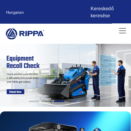
Kereskedő
Hungarian
keresése