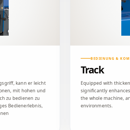
BEDIENUNG & KOM
Track
griff, kann er leicht
Equipped with thickene
ionen, mit hohen und
significantly enhances
ach zu bedienen zu
the whole machine, a
iges Bedienerlebnis,
environments.
enen