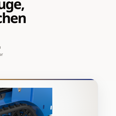
uge,
ichen
u
or