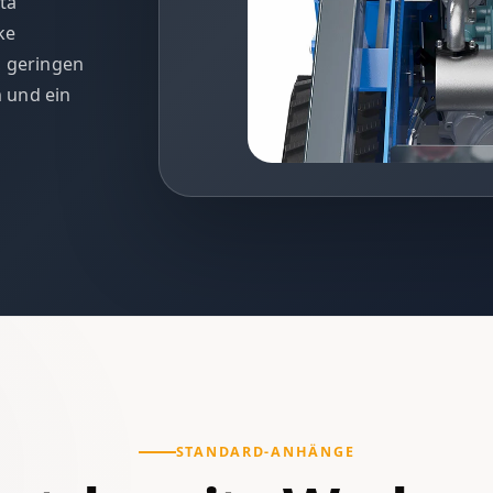
ta
ke
, geringen
 und ein
STANDARD-ANHÄNGE