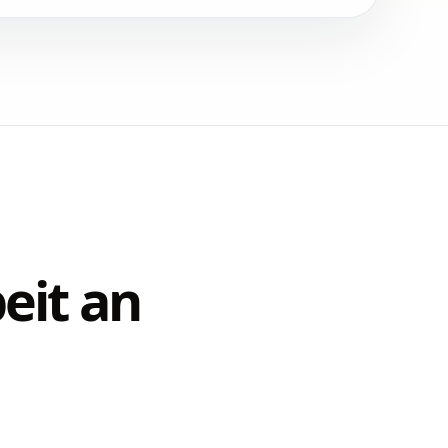
eit an
.