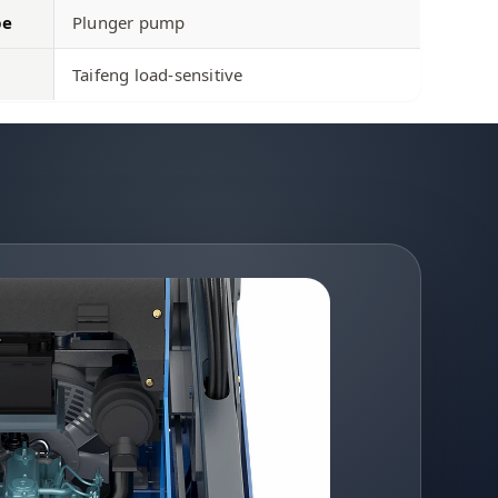
pe
Plunger pump
Taifeng load-sensitive