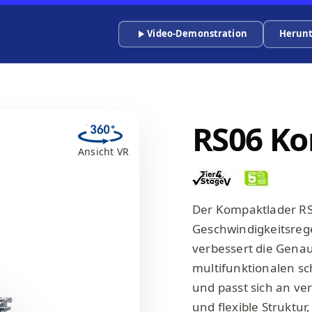
Video-Demonstration
Herunt
RS06 K
Ansicht VR
Der Kompaktlader RS0
Geschwindigkeitsreg
verbessert die Genaui
multifunktionalen s
und passt sich an v
und flexible Struktur