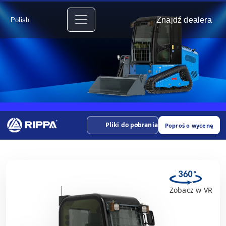
Znajdź dealera
Polish
Pliki do pobrania
Poproś o wycenę
Zobacz w VR