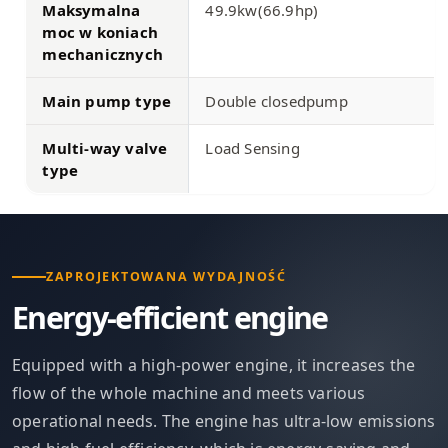
Maksymalna
49.9kw(66.9hp)
moc w koniach
mechanicznych
Main pump type
Double closedpump
Multi-way valve
Load Sensing
type
ZAPROJEKTOWANA WYDAJNOŚĆ
Energy-efficient engine
Equipped with a high-power engine, it increases the
flow of the whole machine and meets various
operational needs. The engine has ultra-low emissions