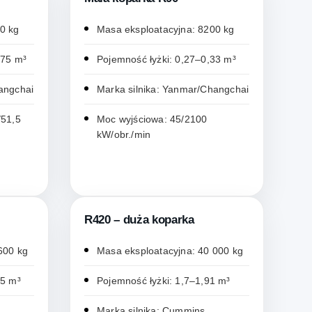
0 kg
Masa eksploatacyjna: 8200 kg
175 m³
Pojemność łyżki: 0,27–0,33 m³
angchai
Marka silnika: Yanmar/Changchai
/51,5
Moc wyjściowa: 45/2100
kW/obr./min
R420 – duża koparka
600 kg
Masa eksploatacyjna: 40 000 kg
75 m³
Pojemność łyżki: 1,7–1,91 m³
Marka silnika: Cummins