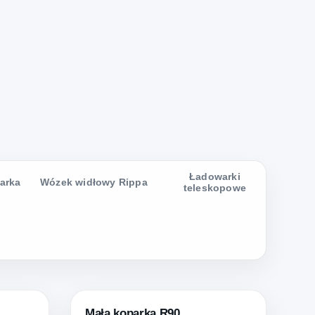
Ładowarki
arka
Wózek widłowy Rippa
teleskopowe
Mała koparka R90