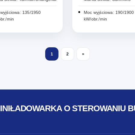
wyjściowa: 135/1950
Moc wyjściowa: 190/1900
br./min
kW/obr./min
1
2
»
MINIŁADOWARKA O STEROWANIU 