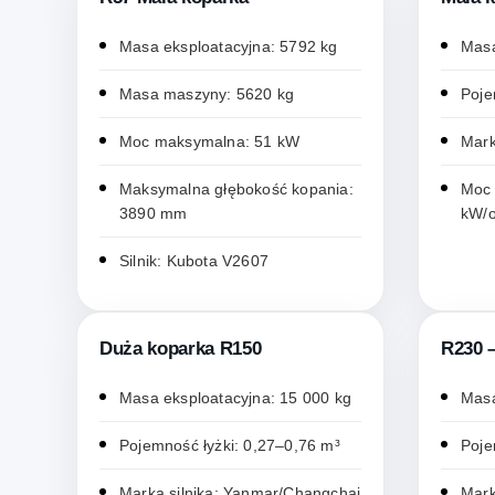
Masa eksploatacyjna: 5792 kg
Masa
Masa maszyny: 5620 kg
Poje
Moc maksymalna: 51 kW
Mark
Maksymalna głębokość kopania:
Moc 
3890 mm
kW/o
Silnik: Kubota V2607
Duża koparka R150
R230 
Masa eksploatacyjna: 15 000 kg
Masa
Pojemność łyżki: 0,27–0,76 m³
Poje
Marka silnika: Yanmar/Changchai
Mark