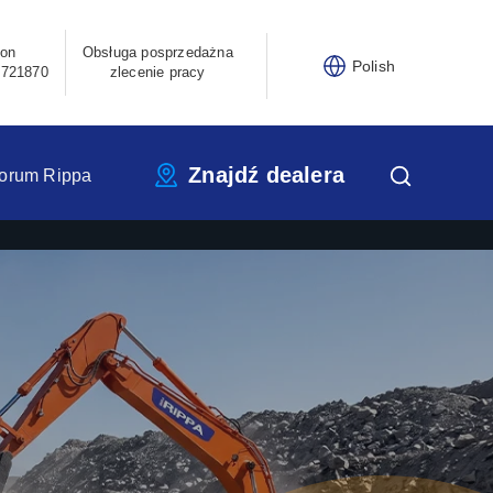
fon
Obsługa posprzedażna
Polish
3721870
zlecenie pracy
Znajdź dealera
orum Rippa