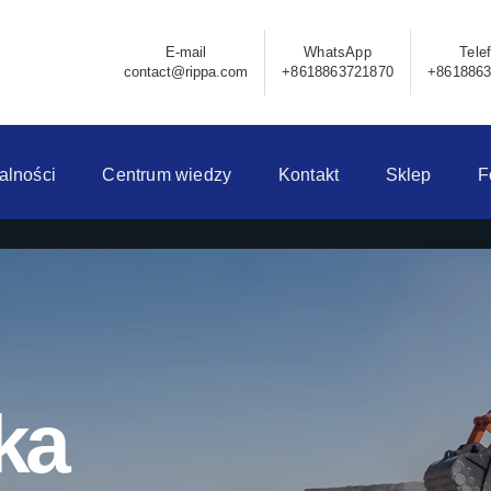
E-mail
WhatsApp
Tele
contact@rippa.com
+8618863721870
+861886
alności
Centrum wiedzy
Kontakt
Sklep
F
ka