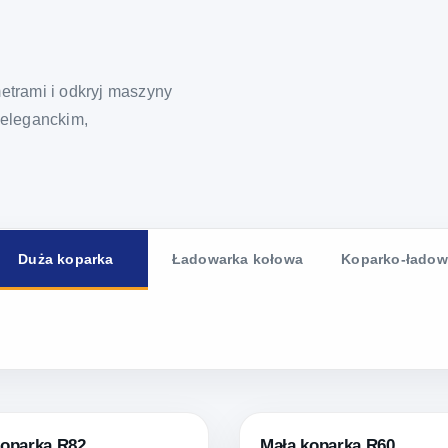
etrami i odkryj maszyny
 eleganckim,
Duża koparka
Ładowarka kołowa
Koparko-ładow
koparka R82
Mała koparka R60