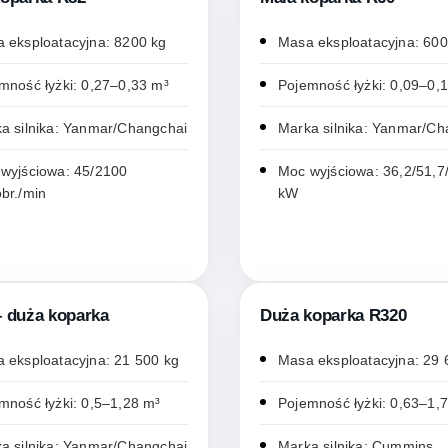
 eksploatacyjna: 8200 kg
Masa eksploatacyjna: 600
mność łyżki: 0,27–0,33 m³
Pojemność łyżki: 0,09–0,
a silnika: Yanmar/Changchai
Marka silnika: Yanmar/Ch
wyjściowa: 45/2100
Moc wyjściowa: 36,2/51,7
br./min
kW
– duża koparka
Duża koparka R320
 eksploatacyjna: 21 500 kg
Masa eksploatacyjna: 29 
mność łyżki: 0,5–1,28 m³
Pojemność łyżki: 0,63–1,
a silnika: Yanmar/Changchai
Marka silnika: Cummins