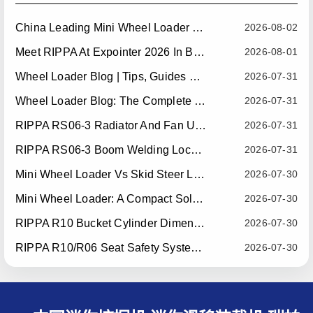
China Leading Mini Wheel Loader Supplier: Reliable Compact Wheel Loaders For Global Markets
2026-08-02
Meet RIPPA At Expointer 2026 In Brazil
2026-08-01
Wheel Loader Blog | Tips, Guides & Attachments
2026-07-31
Wheel Loader Blog: The Complete Guide To Wheel Loaders For Construction, Agriculture, And Material Handling
2026-07-31
RIPPA RS06-3 Radiator And Fan Upgrade — Effective July 10, 2026
2026-07-31
RIPPA RS06-3 Boom Welding Locating Bar Optimization — Effective July 15, 2026
2026-07-31
Mini Wheel Loader Vs Skid Steer Loader: Which Compact Machine Is Better For Your Business?
2026-07-30
Mini Wheel Loader: A Compact Solution For Efficient Material Handling
2026-07-30
RIPPA R10 Bucket Cylinder Dimension Optimization — Effective July 15, 2026
2026-07-30
RIPPA R10/R06 Seat Safety System Upgrade — Effective July 22, 2026
2026-07-30