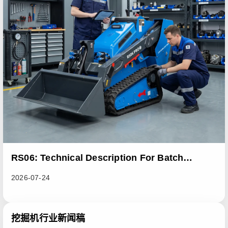
RS06: Technical Description For Batch
Improvement Measures To Address Abnormal
2026-07-24
Heat Dissipation Issues In Sliding Loaders
挖掘机行业新闻稿