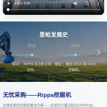
里帕发展史
2012
2014
起点： RIPPA 与小松公司
增长： 推出 R319 和 R325
突
合作。
挖掘机。
无忧采购——Rippa挖掘机
全球信赖的挖掘机解决方案——全球交付量已超过200000台。.