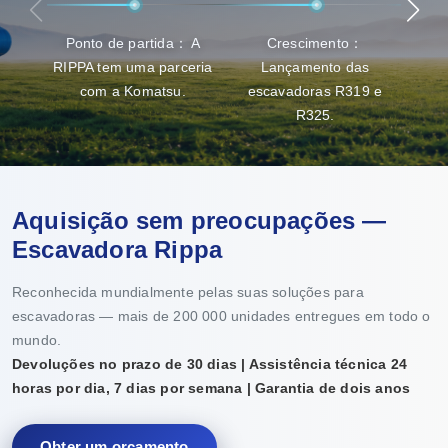
Ponto de partida： A
Crescimento：
Ava
RIPPA tem uma parceria
Lançamento das
capa
com a Komatsu.
escavadoras R319 e
R325.
Aquisição sem preocupações —
Escavadora Rippa
Reconhecida mundialmente pelas suas soluções para
escavadoras — mais de 200 000 unidades entregues em todo o
mundo.
Devoluções no prazo de 30 dias | Assistência técnica 24
horas por dia, 7 dias por semana | Garantia de dois anos
Obter um orçamento