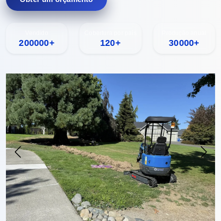
Vendido
Cobertura por país
Produção anual
200000+
120+
30000+