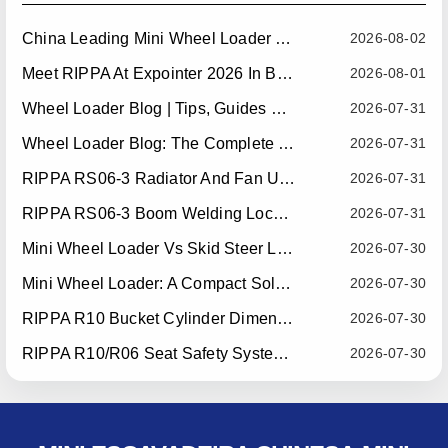
China Leading Mini Wheel Loader Supplier: Reliable Compact Wheel Loaders For Global Markets
2026-08-02
Meet RIPPA At Expointer 2026 In Brazil
2026-08-01
Wheel Loader Blog | Tips, Guides & Attachments
2026-07-31
Wheel Loader Blog: The Complete Guide To Wheel Loaders For Construction, Agriculture, And Material Handling
2026-07-31
RIPPA RS06-3 Radiator And Fan Upgrade — Effective July 10, 2026
2026-07-31
RIPPA RS06-3 Boom Welding Locating Bar Optimization — Effective July 15, 2026
2026-07-31
Mini Wheel Loader Vs Skid Steer Loader: Which Compact Machine Is Better For Your Business?
2026-07-30
Mini Wheel Loader: A Compact Solution For Efficient Material Handling
2026-07-30
RIPPA R10 Bucket Cylinder Dimension Optimization — Effective July 15, 2026
2026-07-30
RIPPA R10/R06 Seat Safety System Upgrade — Effective July 22, 2026
2026-07-30