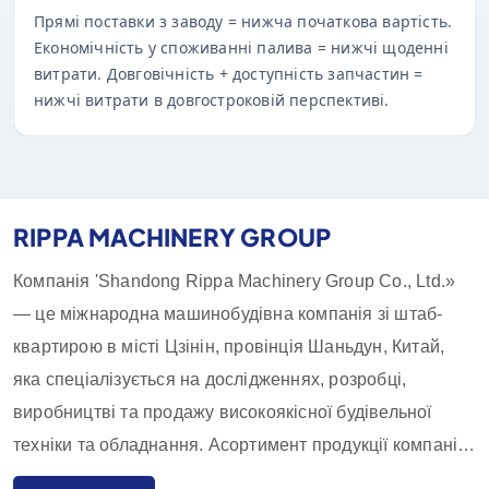
Прямі поставки з заводу = нижча початкова вартість.
Економічність у споживанні палива = нижчі щоденні
витрати. Довговічність + доступність запчастин =
нижчі витрати в довгостроковій перспективі.
RIPPA MACHINERY GROUP
Компанія 'Shandong Rippa Machinery Group Co., Ltd.»
— це міжнародна машинобудівна компанія зі штаб-
квартирою в місті Цзінін, провінція Шаньдун, Китай,
яка спеціалізується на дослідженнях, розробці,
виробництві та продажу високоякісної будівельної
техніки та обладнання. Асортимент продукції компанії
включає екскаватори, навантажувачі, навантажувачі-