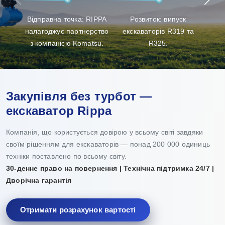
клієнтам найкращий досвід у виборі продукції, її
Відправна точка: RIPPA
Розвиток: випуск
Пр
доставці та технічному обслуговуванні.
налагоджує партнерство
екскаваторів R319 та
з компанією Komatsu.
R325.
Закупівля без турбот —
екскаватор Rippa
Компанія, що користується довірою у всьому світі завдяки
своїм рішенням для екскаваторів — понад 200 000 одиниць
техніки поставлено по всьому світу.
30-денне право на повернення | Технічна підтримка 24/7 |
Дворічна гарантія
Отримати розрахунок вартості