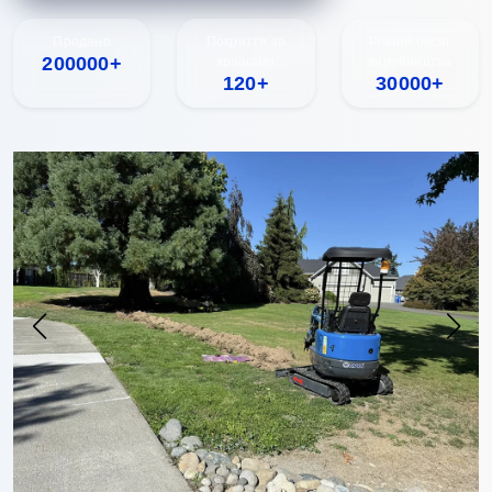
Продано
Покриття за
Річний обсяг
200000+
країнами
виробництва
120+
30000+