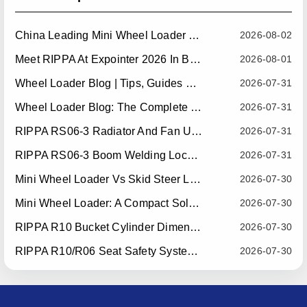
China Leading Mini Wheel Loader Supplier: Reliable Compact Wheel Loaders For Global Markets
2026-08-02
Meet RIPPA At Expointer 2026 In Brazil
2026-08-01
Wheel Loader Blog | Tips, Guides & Attachments
2026-07-31
Wheel Loader Blog: The Complete Guide To Wheel Loaders For Construction, Agriculture, And Material Handling
2026-07-31
RIPPA RS06-3 Radiator And Fan Upgrade — Effective July 10, 2026
2026-07-31
RIPPA RS06-3 Boom Welding Locating Bar Optimization — Effective July 15, 2026
2026-07-31
Mini Wheel Loader Vs Skid Steer Loader: Which Compact Machine Is Better For Your Business?
2026-07-30
Mini Wheel Loader: A Compact Solution For Efficient Material Handling
2026-07-30
RIPPA R10 Bucket Cylinder Dimension Optimization — Effective July 15, 2026
2026-07-30
RIPPA R10/R06 Seat Safety System Upgrade — Effective July 22, 2026
2026-07-30