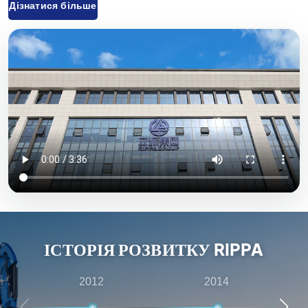
Дізнатися більше
вилкові, міні-навантажувачі та відповідні аксесуари,
які широко використовуються в сільському
господарстві, будівництві, гірничодобувній
промисловості та інших галузях. Завдяки інноваційним
науково-дослідним розробкам та суворому контролю
якості обладнання, що постачається компанією «Rippa
Machinery», користується високою репутацією у всьому
світі. Ми переважно експортуємо продукцію на
європейський та американський ринки й надаємо річну
гарантію якості, прагнучи задовольнити потреби
клієнтів у економічно вигідній та високоякісній
продукції. Крім того, компанія «Rippa» має численних
ІСТОРІЯ РОЗВИТКУ RIPPA
представників по всьому світу, які надають комплексні
послуги — від передпродажних консультацій до
2012
2014
післяпродажного обслуговування, — забезпечуючи