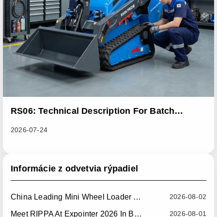
RS06: Technical Description For Batch
Improvement Measures To Address Abnormal
2026-07-24
Heat Dissipation Issues In Sliding Loaders
Informácie z odvetvia rýpadiel
China Leading Mini Wheel Loader Supplier: Reliable Compact Wheel Loaders For Global Markets
2026-08-02
Meet RIPPA At Expointer 2026 In Brazil
2026-08-01