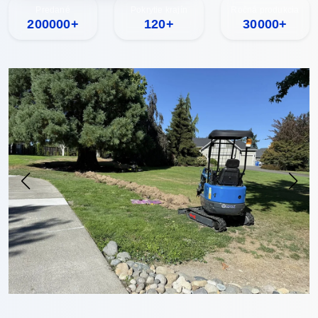
Predané
Pokrytie krajín
Ročná produkcia
200000+
120+
30000+