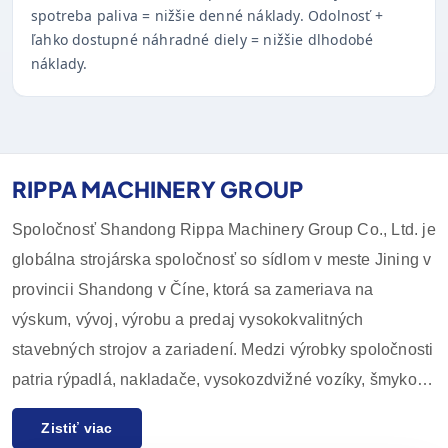
spotreba paliva = nižšie denné náklady. Odolnosť +
ľahko dostupné náhradné diely = nižšie dlhodobé
náklady.
RIPPA MACHINERY GROUP
Spoločnosť Shandong Rippa Machinery Group Co., Ltd. je
globálna strojárska spoločnosť so sídlom v meste Jining v
provincii Shandong v Číne, ktorá sa zameriava na
výskum, vývoj, výrobu a predaj vysokokvalitných
stavebných strojov a zariadení. Medzi výrobky spoločnosti
patria rýpadlá, nakladače, vysokozdvižné vozíky, šmykom
riadené nakladače a ich príslušenstvo, ktoré sa široko
Zistiť viac
používajú v poľnohospodárstve, stavebníctve, baníctve a