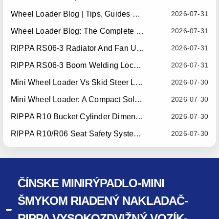
Wheel Loader Blog | Tips, Guides & Attachments
2026-07-31
Wheel Loader Blog: The Complete Guide To Wheel Loaders For Construction, Agriculture, And Material Handling
2026-07-31
RIPPA RS06-3 Radiator And Fan Upgrade — Effective July 10, 2026
2026-07-31
RIPPA RS06-3 Boom Welding Locating Bar Optimization — Effective July 15, 2026
2026-07-31
Mini Wheel Loader Vs Skid Steer Loader: Which Compact Machine Is Better For Your Business?
2026-07-30
Mini Wheel Loader: A Compact Solution For Efficient Material Handling
2026-07-30
RIPPA R10 Bucket Cylinder Dimension Optimization — Effective July 15, 2026
2026-07-30
RIPPA R10/R06 Seat Safety System Upgrade — Effective July 22, 2026
2026-07-30
ČÍNSKE MINIRÝPADLO-MINI
ŠMYKOM RIADENÝ NAKLADAČ-
RIPPA VYSOKOZDVIŽNÝ VOZÍK-