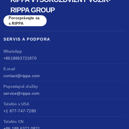
RIPPA GROUP
Porozprávajte sa
s RIPPA
SERVIS A PODPORA
WhatsApp
+8618863721870
E-mail
contact@rippa.com
Popredajné služby
service@rippa.com
Telefón v USA
+1 877-747-7280
Telefón CN
+86 188 6372 0821