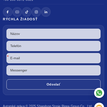
RÝCHLA ŽIADOSŤ
*
Autorské práva © 2025 Shandong
Stroje Rippa
Group Co., Ltd