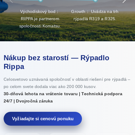
Východiskový bod：
Growth： Uvádza na trh
Brea
RIPPA je partnerom
rýpadlá R319 a R325.
v
spoločnosti Komatsu.
Nákup bez starostí — Rýpadlo
Rippa
Celosvetovo uznávaná spoločnosť v oblasti riešení pre rýpadlá –
po celom svete dodala viac ako 200 000 kusov.
30-dňová lehota na vrátenie tovaru | Technická podpora
24/7 | Dvojročná záruka
Vyžiadajte si cenovú ponuku