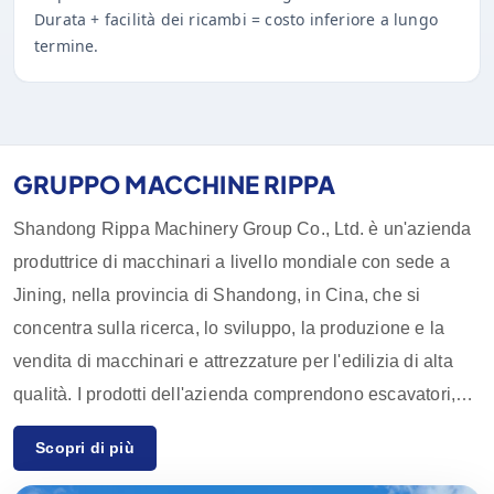
Durata + facilità dei ricambi = costo inferiore a lungo
termine.
GRUPPO MACCHINE RIPPA
Shandong Rippa Machinery Group Co., Ltd. è un'azienda
produttrice di macchinari a livello mondiale con sede a
Jining, nella provincia di Shandong, in Cina, che si
concentra sulla ricerca, lo sviluppo, la produzione e la
vendita di macchinari e attrezzature per l'edilizia di alta
qualità. I prodotti dell'azienda comprendono escavatori,
pale, carrelli elevatori, skid loader e relativi accessori,
Scopri di più
ampiamente utilizzati in agricoltura, edilizia, miniere e altri
settori. Grazie alle innovative capacità di ricerca e