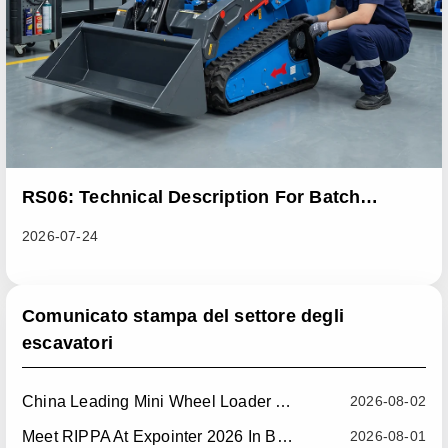
RS06: Technical Description For Batch
Improvement Measures To Address Abnormal
2026-07-24
Heat Dissipation Issues In Sliding Loaders
Comunicato stampa del settore degli
escavatori
China Leading Mini Wheel Loader Supplier: Reliable Compact Wheel Loaders For Global Markets
2026-08-02
Meet RIPPA At Expointer 2026 In Brazil
2026-08-01