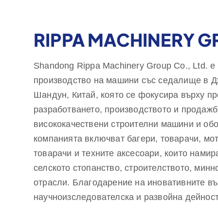
RIPPA MACHINERY 
Shandong Rippa Machinery Group Co., Ltd. 
производство на машини със седалище в Д
Шандун, Китай, която се фокусира върху пр
разработването, производството и продажб
висококачествени строителни машини и обо
компанията включват багери, товарачи, мо
товарачи и техните аксесоари, които нами
селското стопанство, строителството, минн
отрасли. Благодарение на иновативните въ
научноизследователска и развойна дейност
качеството, оборудването, предоставяно от 