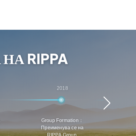
 НА RIPPA
2018
а
Group Formation：
Бър
Преименува се на
Прод
RIPPA Group.
д