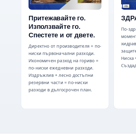
Притежавайте го.
ЗДР
Използвайте го.
По-здр
Спестете и от двете.
момент
хидрав
Директно от производителя = по-
защите
ниски първоначални разходи.
Ниска 
Икономичен разход на гориво =
Създад
по-ниски ежедневни разходи.
Издръжлив + лесно достъпни
резервни части = по-ниски
разходи в дългосрочен план.