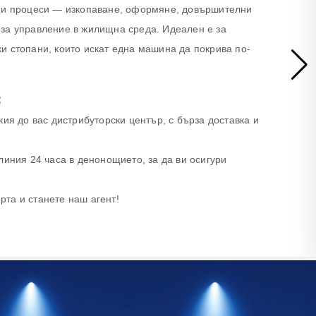
тни процеси — изкопаване, оформяне, довършителни
за управление в жилищна среда. Идеален е за
и стопани, които искат една машина да покрива по-
:
ия до вас дистрибуторски център, с бърза доставка и
линия 24 часа в денонощието, за да ви осигури
та и станете наш агент!