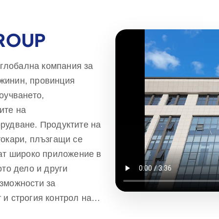
GROUP
е глобална компания за
жинин, провинция
оучването,
ите на
рудване. Продуктите на
токари, плъзгащи се
рат широко приложение в
ото дело и други
зможности за
 и строгия контрол на
Rippa Machinery, се