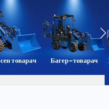
сен товарач
Багер-товарач