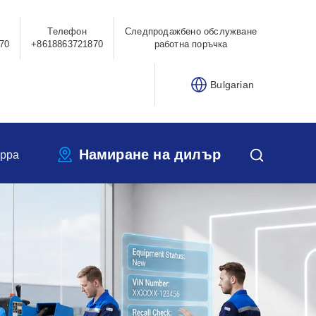
Телефон
Следпродажбено обслужване
70
+8618863721870
работна поръчка
Bulgarian
Намиране на дилър
ippa