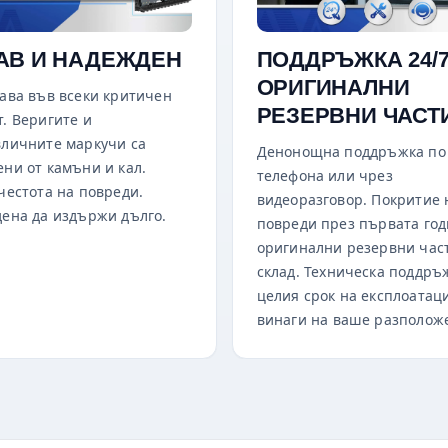
АВ И НАДЕЖДЕН
ПОДДРЪЖКА 24/7
ОРИГИНАЛНИ
ава във всеки критичен
РЕЗЕРВНИ ЧАСТ
. Веригите и
личните маркучи са
Денонощна поддръжка по
ни от камъни и кал.
телефона или чрез
честота на повреди.
видеоразговор. Покритие 
ена да издържи дълго.
повреди през първата год
оригинални резервни час
склад. Техническа поддръ
целия срок на експлоатац
винаги на ваше разполож