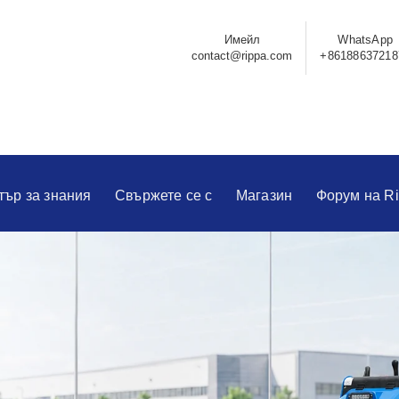
Имейл
WhatsApp
contact@rippa.com
+86188637218
тър за знания
Свържете се с
Магазин
Форум на R