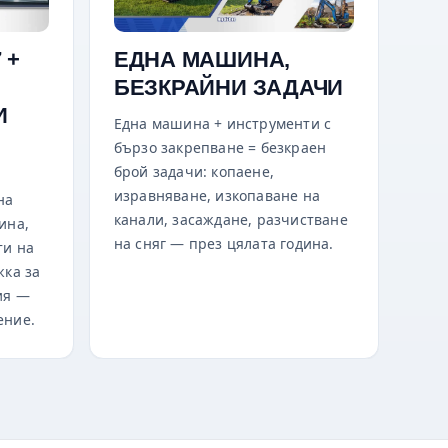
 +
ЕДНА МАШИНА,
БЕЗКРАЙНИ ЗАДАЧИ
И
Една машина + инструменти с
бързо закрепване = безкраен
брой задачи: копаене,
изравняване, изкопаване на
на
канали, засаждане, разчистване
ина,
на сняг — през цялата година.
ти на
жка за
ия —
ение.