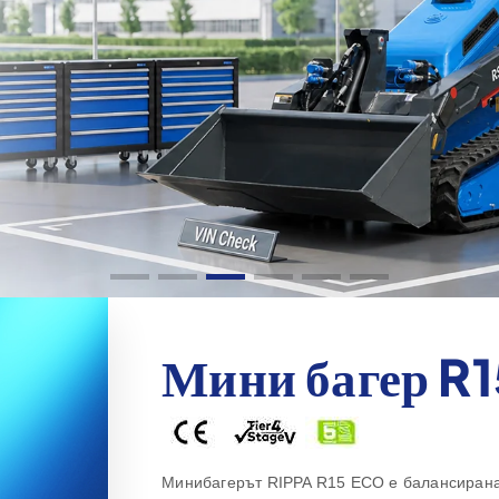
Мини багер R1
Минибагерът RIPPA R15 ECO е балансирана