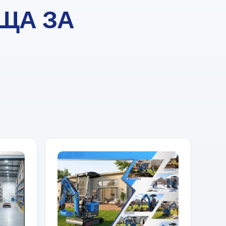
ЩА ЗА
.