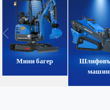
Мини багер
Шлифовъ
машин