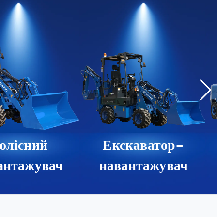
Колісний
Екскаватор-
антажувач
навантажувач