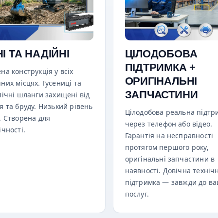
І ТА НАДІЙНІ
ЦІЛОДОБОВА
ПІДТРИМКА +
на конструкція у всіх
ОРИГІНАЛЬНІ
них місцях. Гусениці та
ЗАПЧАСТИНИ
лічні шланги захищені від
я та бруду. Низький рівень
Цілодобова реальна підтр
. Створена для
через телефон або відео.
ічності.
Гарантія на несправності
протягом першого року,
оригінальні запчастини в
наявності. Довічна техніч
підтримка — завжди до в
послуг.