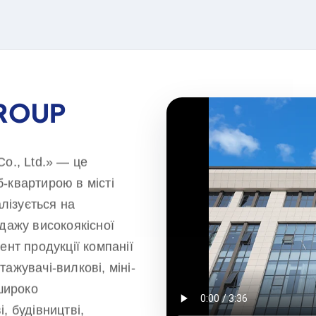
GROUP
o., Ltd.» — це
-квартирою в місті
алізується на
дажу високоякісної
ент продукції компанії
ажувачі-вилкові, міні-
 широко
, будівництві,