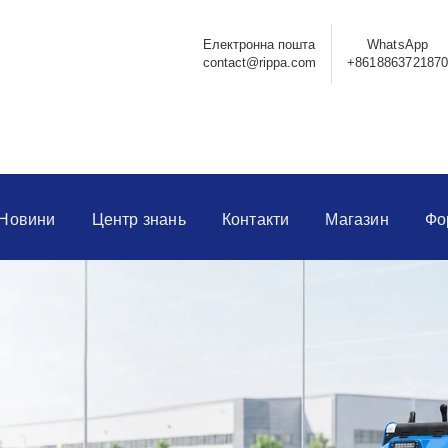
Електронна пошта
WhatsApp
contact@rippa.com
+861886372187
Новини
Центр знань
Контакти
Магазин
Фо