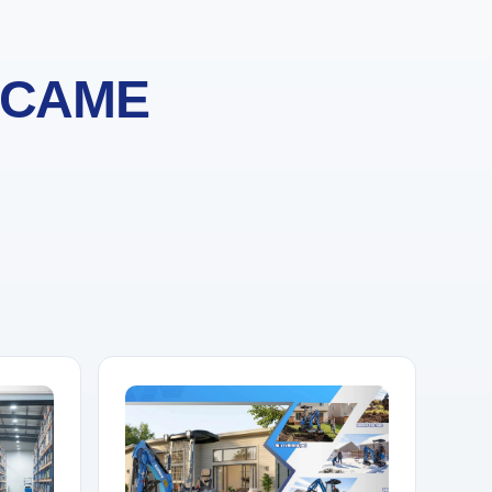
 САМЕ
й