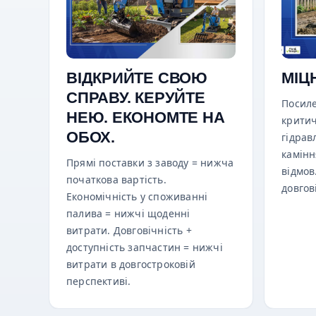
ВІДКРИЙТЕ СВОЮ
МІЦН
СПРАВУ. КЕРУЙТЕ
Посиле
НЕЮ. ЕКОНОМТЕ НА
критич
ОБОХ.
гідрав
камінн
Прямі поставки з заводу = нижча
відмов
початкова вартість.
довгов
Економічність у споживанні
палива = нижчі щоденні
витрати. Довговічність +
доступність запчастин = нижчі
витрати в довгостроковій
перспективі.