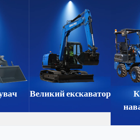
увач
Великий екскаватор
нав