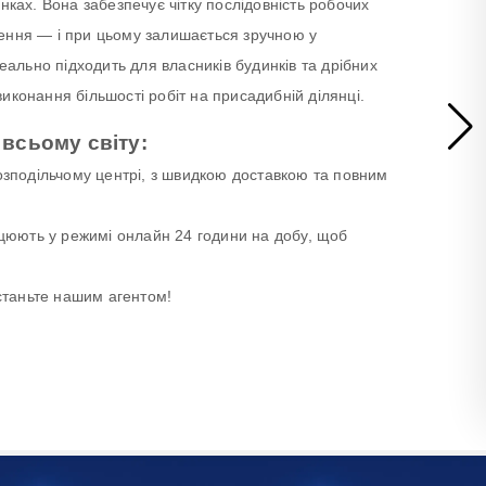
нках. Вона забезпечує чітку послідовність робочих
ення — і при цьому залишається зручною у
еально підходить для власників будинків та дрібних
конання більшості робіт на присадибній ділянці.
 всьому світу:
озподільчому центрі, з швидкою доставкою та повним
ацюють у режимі онлайн 24 години на добу, щоб
 станьте нашим агентом!