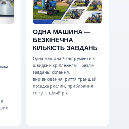
ОДНА МАШИНА —
БЕЗКІНЕЧНА
КІЛЬКІСТЬ ЗАВДАНЬ
Одна машина + інструменти з
швидким кріпленням = безліч
имка
завдань: копання,
вирівнювання, риття траншей,
посадка рослин, прибирання
снігу — цілий рік.
на
аших