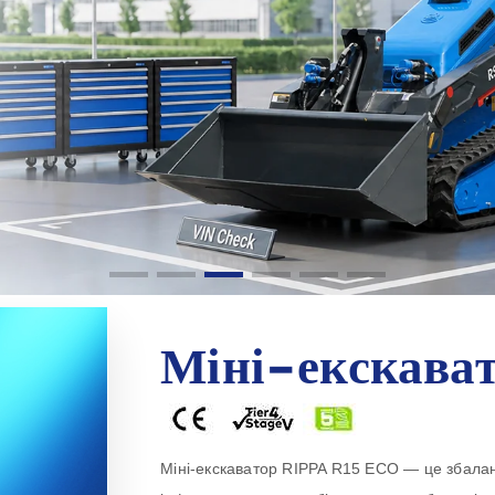
Міні-екскават
Міні-екскаватор RIPPA R15 ECO — це збала