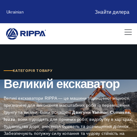
Знайти дилера
Ukrainian
КАТЕГОРІЯ ТОВАРУ
Великий екскаватор
Великі екскаватори RIPPA — це машини підвищеної міцності,
призначені для виконання масштабних робіт із переміщення
ґрунту та виїмки. Вони оснащені
Двигуни Yanmar, Cummins,
Isuzu
, вони підходять для гірничих робіт, видобутку в кар’єрах,
будівництва доріг, знесення будівель та розчищення ділянок.
Забезпечують потужну силу копання та чудову стійкість на