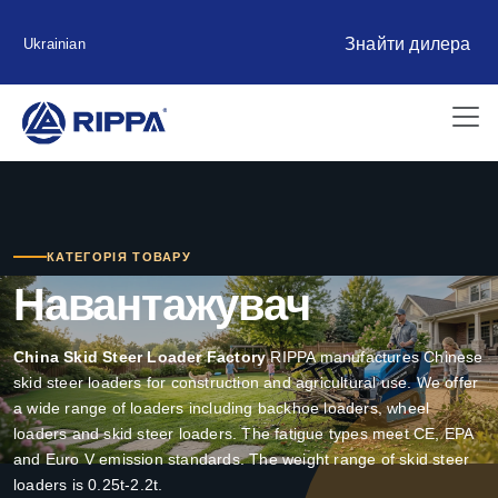
Знайти дилера
Ukrainian
КАТЕГОРІЯ ТОВАРУ
Навантажувач
China Skid Steer Loader Factory
RIPPA manufactures Chinese
skid steer loaders for construction and agricultural use. We offer
a wide range of loaders including backhoe loaders, wheel
loaders and skid steer loaders. The fatigue types meet CE, EPA
and Euro V emission standards. The weight range of skid steer
loaders is 0.25t-2.2t.