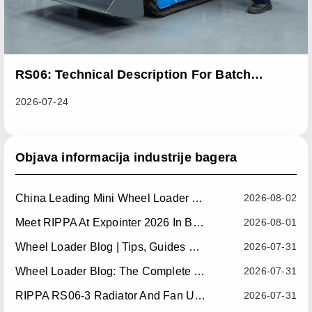
RS06: Technical Description For Batch
Improvement Measures To Address Abnormal
2026-07-24
Heat Dissipation Issues In Sliding Loaders
Objava informacija industrije bagera
China Leading Mini Wheel Loader Supplier: Reliable Compact Wheel Loaders For Global Markets
2026-08-02
Meet RIPPA At Expointer 2026 In Brazil
2026-08-01
Wheel Loader Blog | Tips, Guides & Attachments
2026-07-31
Wheel Loader Blog: The Complete Guide To Wheel Loaders For Construction, Agriculture, And Material Handling
2026-07-31
RIPPA RS06-3 Radiator And Fan Upgrade — Effective July 10, 2026
2026-07-31