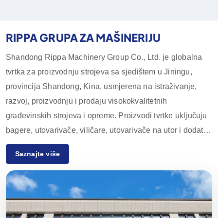
RIPPA GRUPA ZA MAŠINERIJU
Shandong Rippa Machinery Group Co., Ltd. je globalna
tvrtka za proizvodnju strojeva sa sjedištem u Jiningu,
provincija Shandong, Kina, usmjerena na istraživanje,
razvoj, proizvodnju i prodaju visokokvalitetnih
građevinskih strojeva i opreme. Proizvodi tvrtke uključuju
bagere, utovarivače, viličare, utovarivače na utor i dodatnu
opremu, koji se široko koriste u poljoprivredi,
Saznajte više
građevinarstvu, rudarstvu i drugim industrijama.
Zahvaljujući inovativnim istraživačkim i razvojnim
sposobnostima te strogoj kontroli kvalitete, oprema tvrtke
Rippa Machinery uživa visok ugled diljem svijeta.
Uglavnom izvozimo na europska i američka tržišta i