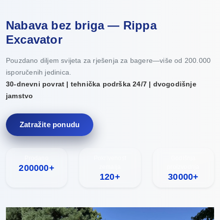
Nabava bez briga — Rippa
Excavator
Pouzdano diljem svijeta za rješenja za bagere—više od 200.000
isporučenih jedinica.
30-dnevni povrat | tehnička podrška 24/7 | dvogodišnje
jamstvo
Zatražite ponudu
Prodano
Pokrivenost
Godišnja
200000+
zemalja
proizvodnja
120+
30000+