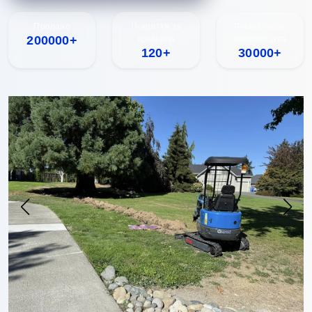
Продано
Покриття за
Річний обсяг
200000+
країнами
виробництва
120+
30000+