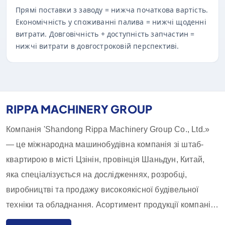
Прямі поставки з заводу = нижча початкова вартість.
Економічність у споживанні палива = нижчі щоденні
витрати. Довговічність + доступність запчастин =
нижчі витрати в довгостроковій перспективі.
RIPPA MACHINERY GROUP
Компанія 'Shandong Rippa Machinery Group Co., Ltd.»
— це міжнародна машинобудівна компанія зі штаб-
квартирою в місті Цзінін, провінція Шаньдун, Китай,
яка спеціалізується на дослідженнях, розробці,
виробництві та продажу високоякісної будівельної
техніки та обладнання. Асортимент продукції компанії
включає екскаватори, навантажувачі, навантажувачі-