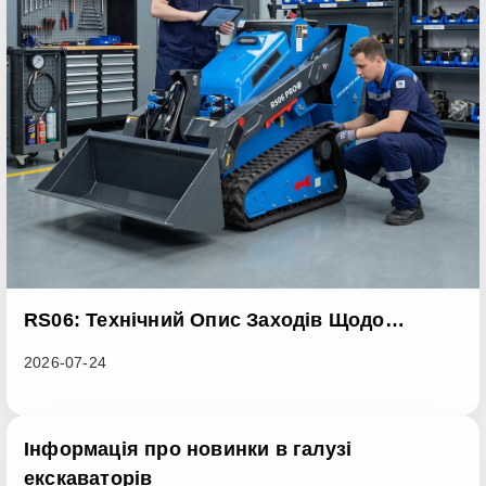
RS06: Технічний Опис Заходів Щодо
Вдосконалення Серійної Продукції З Метою
2026-07-24
Усунення Проблем З Ненормальним
Відведенням Тепла У Навантажувачах З
Ковзаючим Механізмом
Інформація про новинки в галузі
екскаваторів