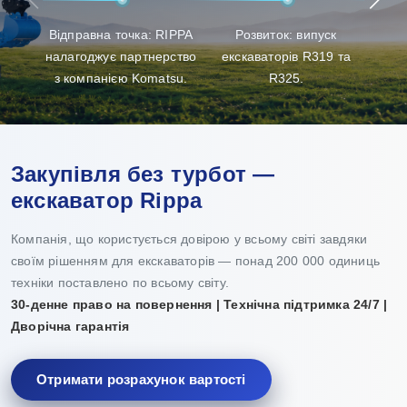
клієнтам найкращий досвід у виборі продукції, її
Відправна точка: RIPPA
Розвиток: випуск
Пр
доставці та технічному обслуговуванні.
налагоджує партнерство
екскаваторів R319 та
з компанією Komatsu.
R325.
Закупівля без турбот —
екскаватор Rippa
Компанія, що користується довірою у всьому світі завдяки
своїм рішенням для екскаваторів — понад 200 000 одиниць
техніки поставлено по всьому світу.
30-денне право на повернення | Технічна підтримка 24/7 |
Дворічна гарантія
Отримати розрахунок вартості