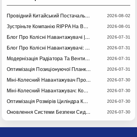
Провідний Китайський Постачальник Міні-Колісних Навантажувачів: Надійні Компактні Колісні Навантажувачі Для Світових Ринків
2026-08-02
Зустріньте Компанію RIPPA На Виставці Expointer 2026 У Бразилії
2026-08-01
Блог Про Колісні Навантажувачі | Поради, Інструкції Та Навісне Обладнання
2026-07-31
Блог Про Колісні Навантажувачі: Повний Посібник З Колісних Навантажувачів Для Будівництва, Сільського Господарства Та Перевантаження Вантажів
2026-07-31
Модернізація Радіатора Та Вентилятора RIPPA RS06-3 — Набирає Чинності 10 Липня 2026 Року
2026-07-31
Оптимізація Позиціонуючої Планки Для Зварювання Стріли RIPPA RS06-3 — Набирає Чинності 15 Липня 2026 Року
2026-07-31
Міні-Колесний Навантажувач Проти Міні-Навантажувача З Боковим Поворотом: Яка Компактна Машина Краще Підійде Для Вашого Бізнесу?
2026-07-30
Міні-Колесний Навантажувач: Компактне Рішення Для Ефективного Переміщення Матеріалів
2026-07-30
Оптимізація Розмірів Циліндра Ковша RIPPA R10 — Набирає Чинності 15 Липня 2026 Року
2026-07-30
Оновлення Системи Безпеки Сидінь RIPPA R10/R06 — Набирає Чинності 22 Липня 2026 Року
2026-07-30