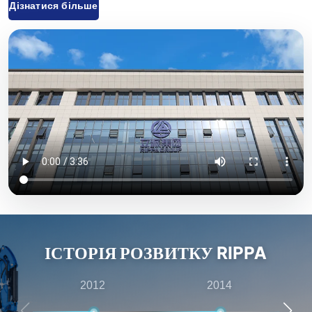
Дізнатися більше
вилкові, міні-навантажувачі та відповідні аксесуари,
які широко використовуються в сільському
господарстві, будівництві, гірничодобувній
промисловості та інших галузях. Завдяки інноваційним
науково-дослідним розробкам та суворому контролю
якості обладнання, що постачається компанією «Rippa
Machinery», користується високою репутацією у всьому
світі. Ми переважно експортуємо продукцію на
європейський та американський ринки й надаємо річну
гарантію якості, прагнучи задовольнити потреби
клієнтів у економічно вигідній та високоякісній
продукції. Крім того, компанія «Rippa» має численних
ІСТОРІЯ РОЗВИТКУ RIPPA
представників по всьому світу, які надають комплексні
послуги — від передпродажних консультацій до
2012
2014
післяпродажного обслуговування, — забезпечуючи