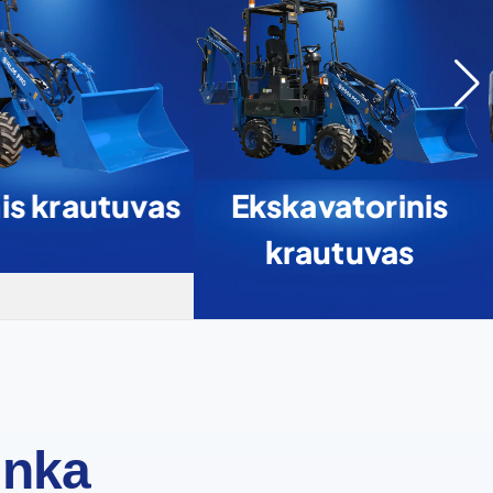
is krautuvas
Ekskavatorinis
krautuvas
inka