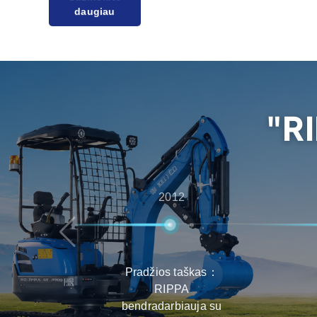
turi daugybę atstovų visame pasaulyje, teikianč
veikiančias paslaugas - nuo konsultacijų prieš
aptarnavimo po pardavimo, taip užtikrinant, ka
patirtį renkantis gaminius, juos pristatant ir priž
"R
2012
Pradžios taškas：
RIPPA
bendradarbiauja su