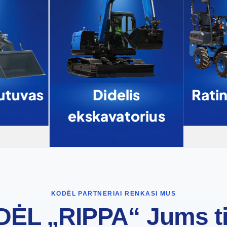
utuvas
Didelis
Ratin
ekskavatorius
KODĖL PARTNERIAI RENKASI MUS
ĖL „RIPPA“ Jums t