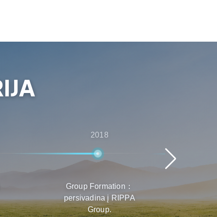
IJA
2018
i
Group Formation：
G
persivadina į RIPPA
Pro
Group.
pas