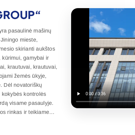
 GROUP“
yra pasaulinė mašinų
Jiningo mieste,
mesio skirianti aukštos
 kūrimui, gamybai ir
i, krautuvai, krautuvai,
udojami žemės ūkyje,
. Dėl novatoriškų
s kokybės kontrolės
ardą visame pasaulyje.
s rinkas ir teikiame
kinti klientų poreikius,
 gaminiais. Be to, "Rippa"