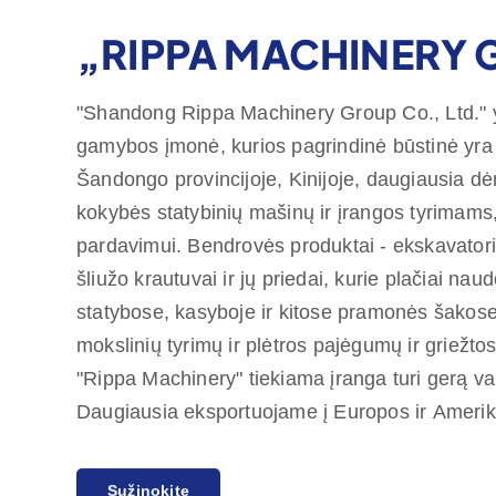
„RIPPA MACHINERY
"Shandong Rippa Machinery Group Co., Ltd." 
gamybos įmonė, kurios pagrindinė būstinė yra 
Šandongo provincijoje, Kinijoje, daugiausia dė
kokybės statybinių mašinų ir įrangos tyrimams,
pardavimui. Bendrovės produktai - ekskavatoria
šliužo krautuvai ir jų priedai, kurie plačiai na
statybose, kasyboje ir kitose pramonės šakose
mokslinių tyrimų ir plėtros pajėgumų ir griežto
"Rippa Machinery" tiekiama įranga turi gerą v
Daugiausia eksportuojame į Europos ir Ameriko
vienerių metų kokybės garantiją, siekdami paten
Sužinokite
susijusius su ekonomiškais ir aukštos kokybės
daugiau