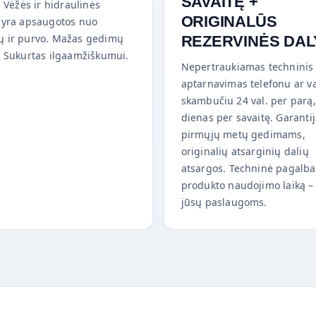
SAVAITĘ +
. Vėžės ir hidraulinės
ORIGINALŪS
 yra apsaugotos nuo
 ir purvo. Mažas gedimų
REZERVINĖS DAL
. Sukurtas ilgaamžiškumui.
Nepertraukiamas techninis
aptarnavimas telefonu ar v
skambučiu 24 val. per parą,
dienas per savaitę. Garanti
pirmųjų metų gedimams,
originalių atsarginių dalių
atsargos. Techninė pagalba
produkto naudojimo laiką –
jūsų paslaugoms.