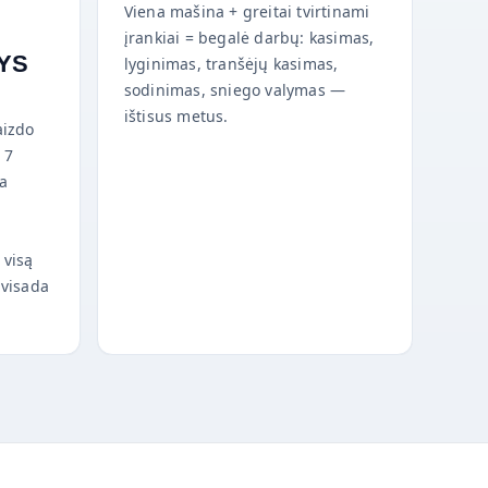
Viena mašina + greitai tvirtinami
įrankiai = begalė darbų: kasimas,
YS
lyginimas, tranšėjų kasimas,
sodinimas, sniego valymas —
ištisus metus.
aizdo
 7
ja
 visą
 visada