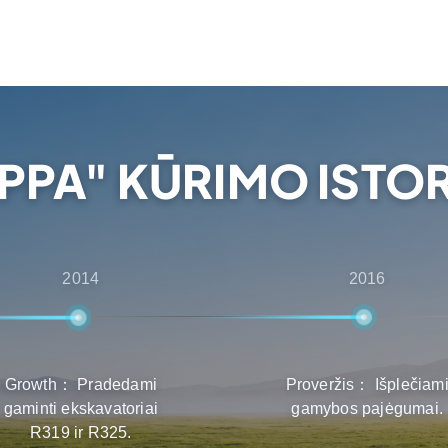
ių vieno langelio principu
 pardavimą iki
d klientai gautų geriausią
iūrint.
IPPA" KŪRIMO ISTOR
2014
2016
Growth： Pradedami
Proveržis： Išplečiam
gaminti ekskavatoriai
gamybos pajėgumai.
R319 ir R325.