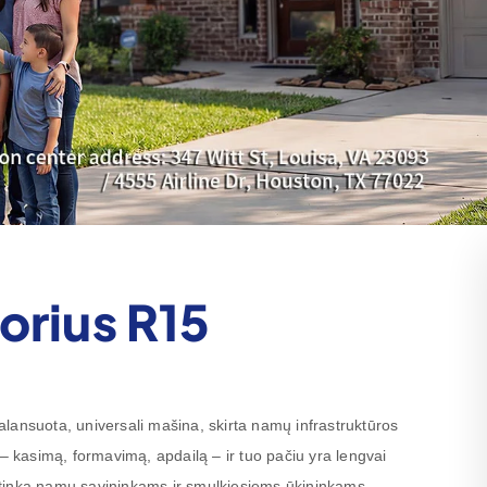
orius R15
lansuota, universali mašina, skirta namų infrastruktūros
 – kasimą, formavimą, apdailą – ir tuo pačiu yra lengvai
tinka namų savininkams ir smulkiesiems ūkininkams,