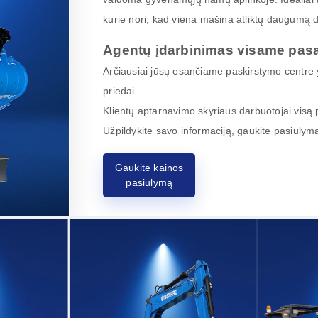
kurie nori, kad viena mašina atliktų daugumą d
Agentų įdarbinimas visame pasa
Arčiausiai jūsų esančiame paskirstymo centre y
priedai.
Klientų aptarnavimo skyriaus darbuotojai visą p
Užpildykite savo informaciją, gaukite pasiūlym
Gaukite kainos
pasiūlymą