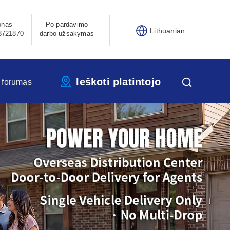
onas
Po pardavimo
Lithuanian
3721870
darbo užsakymas
Ieškoti platintojo
 forumas