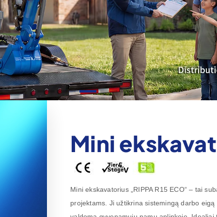
Mini ekskavat
Mini ekskavatorius „RIPPA R15 ECO“ – tai suba
projektams. Ji užtikrina sistemingą darbo eigą
valdoma gyvenamųjų namų aplinkoje. Idealiai 