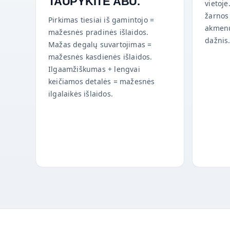
TAUPYKITE ABU.
vietoje
žarnos
Pirkimas tiesiai iš gamintojo =
akmenų
mažesnės pradinės išlaidos.
dažnis
Mažas degalų suvartojimas =
mažesnės kasdienės išlaidos.
Ilgaamžiškumas + lengvai
keičiamos detalės = mažesnės
ilgalaikės išlaidos.