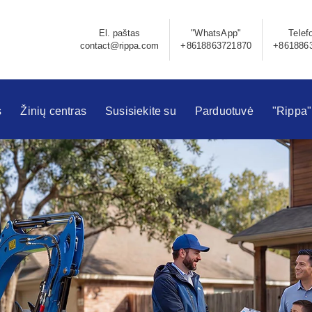
El. paštas
"WhatsApp"
Telef
contact@rippa.com
+8618863721870
+861886
s
Žinių centras
Susisiekite su
Parduotuvė
"Rippa"