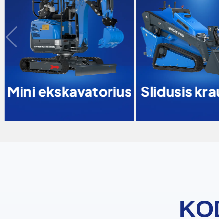
Mini ekskavatorius
Slidusis kra
KOD