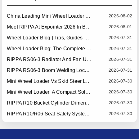
China Leading Mini Wheel Loader Supplier: Reliable Compact Wheel Loaders For Global Markets
2026-08-02
Meet RIPPA At Expointer 2026 In Brazil
2026-08-01
Wheel Loader Blog | Tips, Guides & Attachments
2026-07-31
Wheel Loader Blog: The Complete Guide To Wheel Loaders For Construction, Agriculture, And Material Handling
2026-07-31
RIPPA RS06-3 Radiator And Fan Upgrade — Effective July 10, 2026
2026-07-31
RIPPA RS06-3 Boom Welding Locating Bar Optimization — Effective July 15, 2026
2026-07-31
Mini Wheel Loader Vs Skid Steer Loader: Which Compact Machine Is Better For Your Business?
2026-07-30
Mini Wheel Loader: A Compact Solution For Efficient Material Handling
2026-07-30
RIPPA R10 Bucket Cylinder Dimension Optimization — Effective July 15, 2026
2026-07-30
RIPPA R10/R06 Seat Safety System Upgrade — Effective July 22, 2026
2026-07-30