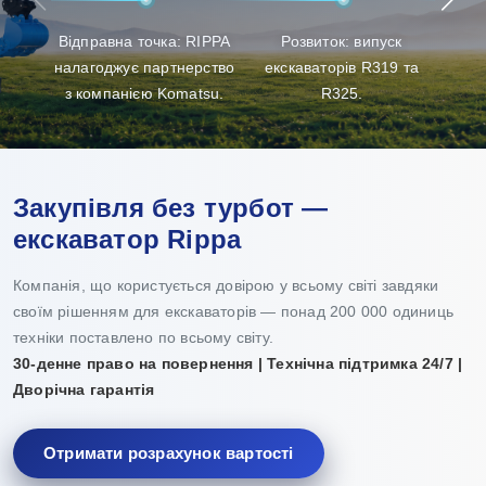
клієнтам найкращий досвід у виборі продукції, її
Відправна точка: RIPPA
Розвиток: випуск
Пр
доставці та технічному обслуговуванні.
налагоджує партнерство
екскаваторів R319 та
з компанією Komatsu.
R325.
Закупівля без турбот —
екскаватор Rippa
Компанія, що користується довірою у всьому світі завдяки
своїм рішенням для екскаваторів — понад 200 000 одиниць
техніки поставлено по всьому світу.
30-денне право на повернення | Технічна підтримка 24/7 |
Дворічна гарантія
Отримати розрахунок вартості