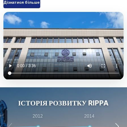
Дізнатися більше
вилкові, міні-навантажувачі та відповідні аксесуари,
які широко використовуються в сільському
господарстві, будівництві, гірничодобувній
промисловості та інших галузях. Завдяки інноваційним
науково-дослідним розробкам та суворому контролю
якості обладнання, що постачається компанією «Rippa
Machinery», користується високою репутацією у всьому
світі. Ми переважно експортуємо продукцію на
європейський та американський ринки й надаємо річну
гарантію якості, прагнучи задовольнити потреби
клієнтів у економічно вигідній та високоякісній
продукції. Крім того, компанія «Rippa» має численних
ІСТОРІЯ РОЗВИТКУ RIPPA
представників по всьому світу, які надають комплексні
послуги — від передпродажних консультацій до
2012
2014
післяпродажного обслуговування, — забезпечуючи