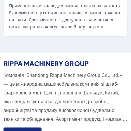
Прямі поставки з заводу = нижча початкова вартість.
Економічність у споживанні палива = нижчі щоденні
витрати. Довговічність + доступність запчастин =
нижчі витрати в довгостроковій перспективі.
RIPPA MACHINERY GROUP
Компанія 'Shandong Rippa Machinery Group Co., Ltd.»
— це міжнародна машинобудівна компанія зі штаб-
квартирою в місті Цзінін, провінція Шаньдун, Китай,
яка спеціалізується на дослідженнях, розробці,
виробництві та продажу високоякісної будівельної
техніки та обладнання. Асортимент продукції компанії
включає екскаватори, навантажувачі, навантажувачі-