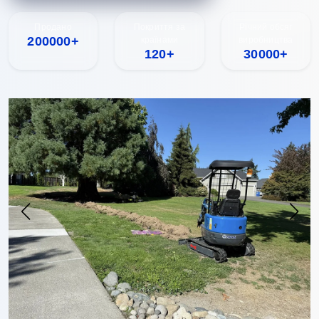
Продано
Покриття за
Річний обсяг
200000+
країнами
виробництва
120+
30000+