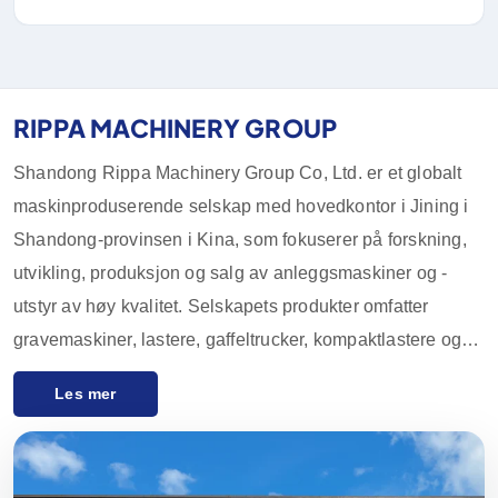
RIPPA MACHINERY GROUP
Shandong Rippa Machinery Group Co, Ltd. er et globalt
maskinproduserende selskap med hovedkontor i Jining i
Shandong-provinsen i Kina, som fokuserer på forskning,
utvikling, produksjon og salg av anleggsmaskiner og -
utstyr av høy kvalitet. Selskapets produkter omfatter
gravemaskiner, lastere, gaffeltrucker, kompaktlastere og
tilbehør, som er mye brukt i landbruk, anlegg, gruvedrift og
Les mer
andre bransjer. Med innovative FoU-muligheter og streng
kvalitetskontroll har utstyret fra Rippa Machinery et godt
rykte over hele verden. Vi eksporterer hovedsakelig til de