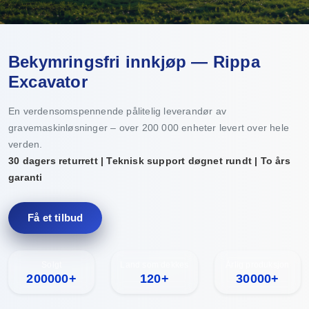
Bekymringsfri innkjøp — Rippa
Excavator
En verdensomspennende pålitelig leverandør av
gravemaskinløsninger – over 200 000 enheter levert over hele
verden.
30 dagers returrett | Teknisk support døgnet rundt | To års
garanti
Få et tilbud
Solgt
Land som dekkes
Årlig produksjon
200000+
120+
30000+