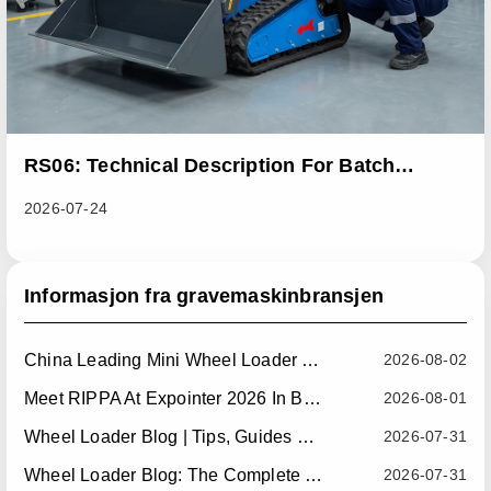
RS06: Technical Description For Batch
Improvement Measures To Address Abnormal
2026-07-24
Heat Dissipation Issues In Sliding Loaders
Informasjon fra gravemaskinbransjen
China Leading Mini Wheel Loader Supplier: Reliable Compact Wheel Loaders For Global Markets
2026-08-02
Meet RIPPA At Expointer 2026 In Brazil
2026-08-01
Wheel Loader Blog | Tips, Guides & Attachments
2026-07-31
Wheel Loader Blog: The Complete Guide To Wheel Loaders For Construction, Agriculture, And Material Handling
2026-07-31