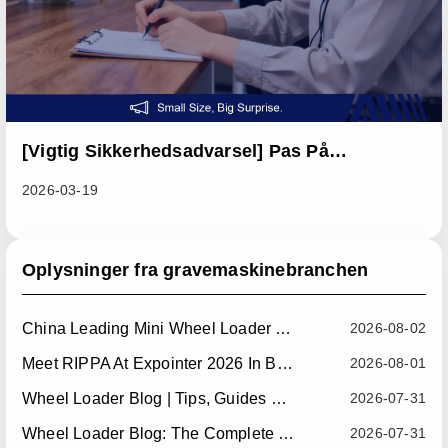
[Vigtig Sikkerhedsadvarsel] Pas På
Svindelbeskeder Fra Uofficielle Kanaler, Og
2026-03-19
Beskyt Dine Midler
Oplysninger fra gravemaskinebranchen
China Leading Mini Wheel Loader Supplier: Reliable Compact Wheel Loaders For Global Markets
2026-08-02
Meet RIPPA At Expointer 2026 In Brazil
2026-08-01
Wheel Loader Blog | Tips, Guides & Attachments
2026-07-31
Wheel Loader Blog: The Complete Guide To Wheel Loaders For Construction, Agriculture, And Material Handling
2026-07-31