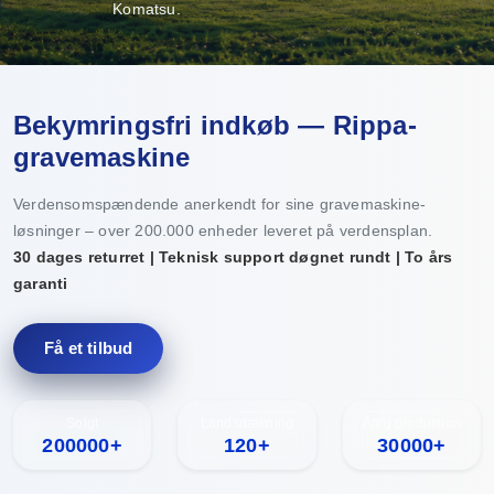
Komatsu.
Bekymringsfri indkøb — Rippa-
gravemaskine
Verdensomspændende anerkendt for sine gravemaskine-
løsninger – over 200.000 enheder leveret på verdensplan.
30 dages returret | Teknisk support døgnet rundt | To års
garanti
Få et tilbud
Solgt
Landsdækning
Årlig produktion
200000+
120+
30000+