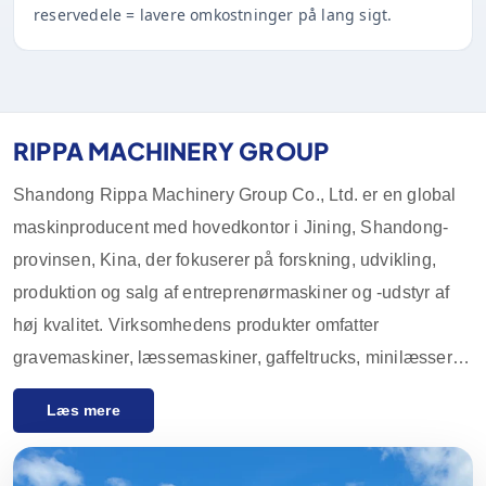
reservedele = lavere omkostninger på lang sigt.
RIPPA MACHINERY GROUP
Shandong Rippa Machinery Group Co., Ltd. er en global
maskinproducent med hovedkontor i Jining, Shandong-
provinsen, Kina, der fokuserer på forskning, udvikling,
produktion og salg af entreprenørmaskiner og -udstyr af
høj kvalitet. Virksomhedens produkter omfatter
gravemaskiner, læssemaskiner, gaffeltrucks, minilæssere
og deres tilbehør, som i vid udstrækning anvendes inden
Læs mere
for landbrug, byggeri, minedrift og andre industrier. Med
innovative F&U-kapaciteter og streng kvalitetskontrol