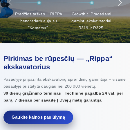
Pradžios taškas： RIPPA
Growth： Pradedami
Pro
bendradarbiauja su
gaminti ekskavatoriai
ga
"Komatsu".
R319 ir R325.
Pirkimas be rūpesčių — „Rippa“
ekskavatorius
Pasaulyje pripažinta ekskavatorių sprendimų gamintoja – visame
pasaulyje pristatyta daugiau nei 200 000 vienetų.
30 dienų grąžinimo terminas | Techninė pagalba 24 val. per
parą, 7 dienas per savaitę | Dvejų metų garantija
Gaukite kainos pasiūlymą