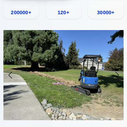
Parduota
Šalių aprėptis
Metinė produkcija
200000+
120+
30000+