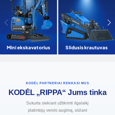
Mini ekskavatorius
Slidusis krautuvas
KODĖL PARTNERIAI RENKASI MUS
KODĖL „RIPPA“ Jums tinka
Sukurta siekiant užtikrinti ilgalaikį
platintojų verslo augimą, siūlant