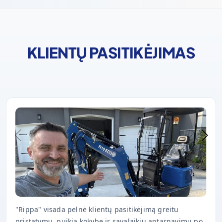
KLIENTŲ PASITIKĖJIMAS
"Rippa" visada pelnė klientų pasitikėjimą greitu
pristatymu, puikia kokybe ir savalaikiu aptarnavimu po
pardavimo.