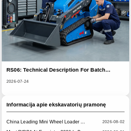
RS06: Technical Description For Batch
Improvement Measures To Address Abnormal
2026-07-24
Heat Dissipation Issues In Sliding Loaders
Informacija apie ekskavatorių pramonę
China Leading Mini Wheel Loader Supplier: Reliable Compact Wheel Loaders For Global Markets
2026-08-02