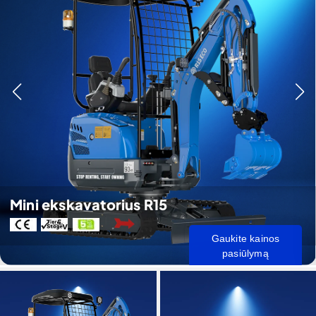
Mini ekskavatorius R15
Gaukite kainos
pasiūlymą