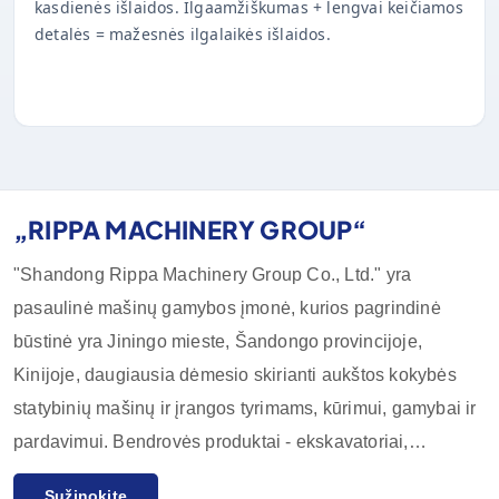
kasdienės išlaidos. Ilgaamžiškumas + lengvai keičiamos
detalės = mažesnės ilgalaikės išlaidos.
„RIPPA MACHINERY GROUP“
"Shandong Rippa Machinery Group Co., Ltd." yra
pasaulinė mašinų gamybos įmonė, kurios pagrindinė
būstinė yra Jiningo mieste, Šandongo provincijoje,
Kinijoje, daugiausia dėmesio skirianti aukštos kokybės
statybinių mašinų ir įrangos tyrimams, kūrimui, gamybai ir
pardavimui. Bendrovės produktai - ekskavatoriai,
krautuvai, krautuvai, šliužo krautuvai ir jų priedai, kurie
Sužinokite