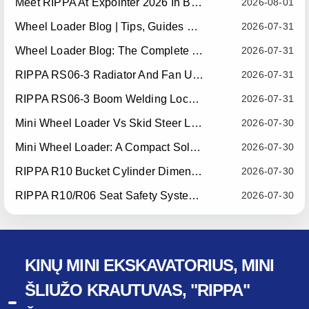
Meet RIPPA At Expointer 2026 In Brazil
2026-08-01
Wheel Loader Blog | Tips, Guides & Attachments
2026-07-31
Wheel Loader Blog: The Complete Guide To Wheel Loaders For Construction, Agriculture, And Material Handling
2026-07-31
RIPPA RS06-3 Radiator And Fan Upgrade — Effective July 10, 2026
2026-07-31
RIPPA RS06-3 Boom Welding Locating Bar Optimization — Effective July 15, 2026
2026-07-31
Mini Wheel Loader Vs Skid Steer Loader: Which Compact Machine Is Better For Your Business?
2026-07-30
Mini Wheel Loader: A Compact Solution For Efficient Material Handling
2026-07-30
RIPPA R10 Bucket Cylinder Dimension Optimization — Effective July 15, 2026
2026-07-30
RIPPA R10/R06 Seat Safety System Upgrade — Effective July 22, 2026
2026-07-30
KINŲ MINI EKSKAVATORIUS, MINI
ŠLIUŽO KRAUTUVAS, "RIPPA"