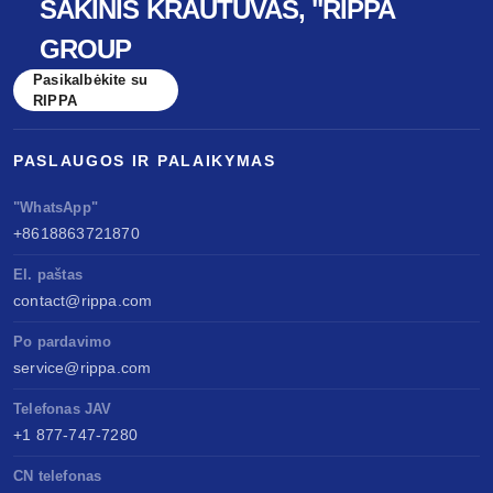
ŠAKINIS KRAUTUVAS, "RIPPA
GROUP
Pasikalbėkite su
RIPPA
PASLAUGOS IR PALAIKYMAS
"WhatsApp"
+8618863721870
El. paštas
contact@rippa.com
Po pardavimo
service@rippa.com
Telefonas JAV
+1 877-747-7280
CN telefonas