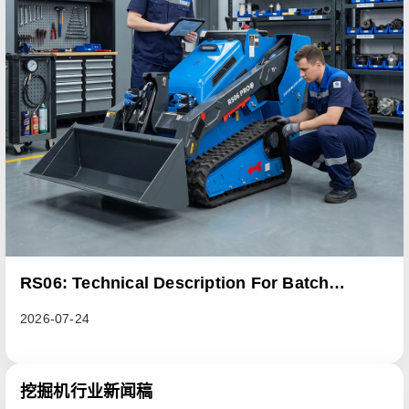
RS06: Technical Description For Batch
Improvement Measures To Address Abnormal
2026-07-24
Heat Dissipation Issues In Sliding Loaders
挖掘机行业新闻稿