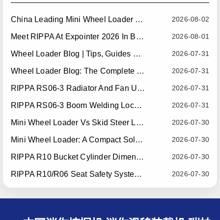
China Leading Mini Wheel Loader Supplier: Reliable Compact Wheel Loaders For Global Markets
2026-08-02
Meet RIPPA At Expointer 2026 In Brazil
2026-08-01
Wheel Loader Blog | Tips, Guides & Attachments
2026-07-31
Wheel Loader Blog: The Complete Guide To Wheel Loaders For Construction, Agriculture, And Material Handling
2026-07-31
RIPPA RS06-3 Radiator And Fan Upgrade — Effective July 10, 2026
2026-07-31
RIPPA RS06-3 Boom Welding Locating Bar Optimization — Effective July 15, 2026
2026-07-31
Mini Wheel Loader Vs Skid Steer Loader: Which Compact Machine Is Better For Your Business?
2026-07-30
Mini Wheel Loader: A Compact Solution For Efficient Material Handling
2026-07-30
RIPPA R10 Bucket Cylinder Dimension Optimization — Effective July 15, 2026
2026-07-30
RIPPA R10/R06 Seat Safety System Upgrade — Effective July 22, 2026
2026-07-30