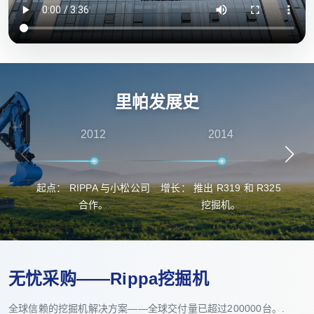
里帕发展史
2012
2014
起点： RIPPA 与小松公司
增长： 推出 R319 和 R325
突
合作。
挖掘机。
无忧采购——Rippa挖掘机
全球信赖的挖掘机解决方案——全球交付量已超过200000台。.