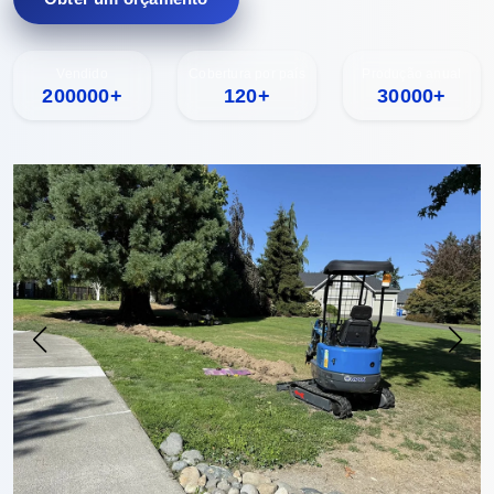
Vendido
Cobertura por país
Produção anual
200000+
120+
30000+