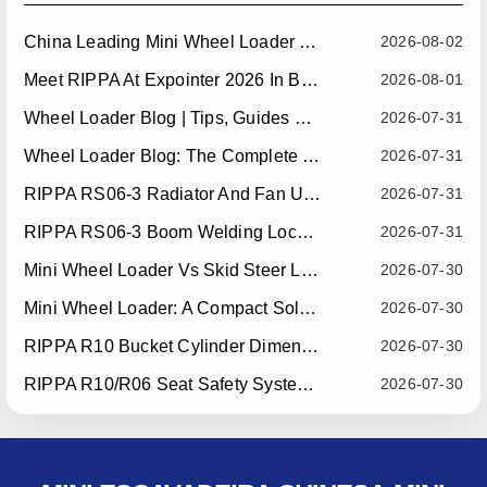
China Leading Mini Wheel Loader Supplier: Reliable Compact Wheel Loaders For Global Markets
2026-08-02
Meet RIPPA At Expointer 2026 In Brazil
2026-08-01
Wheel Loader Blog | Tips, Guides & Attachments
2026-07-31
Wheel Loader Blog: The Complete Guide To Wheel Loaders For Construction, Agriculture, And Material Handling
2026-07-31
RIPPA RS06-3 Radiator And Fan Upgrade — Effective July 10, 2026
2026-07-31
RIPPA RS06-3 Boom Welding Locating Bar Optimization — Effective July 15, 2026
2026-07-31
Mini Wheel Loader Vs Skid Steer Loader: Which Compact Machine Is Better For Your Business?
2026-07-30
Mini Wheel Loader: A Compact Solution For Efficient Material Handling
2026-07-30
RIPPA R10 Bucket Cylinder Dimension Optimization — Effective July 15, 2026
2026-07-30
RIPPA R10/R06 Seat Safety System Upgrade — Effective July 22, 2026
2026-07-30