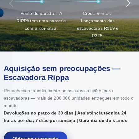
Ponto de partida： A
Crescimento：
Ava
RIPPA tem uma parceria
Lançamento das
capa
com a Komatsu.
escavadoras R319 e
R325.
Aquisição sem preocupações —
Escavadora Rippa
Reconhecida mundialmente pelas suas soluções para
escavadoras — mais de 200 000 unidades entregues em todo o
mundo.
Devoluções no prazo de 30 dias | Assistência técnica 24
horas por dia, 7 dias por semana | Garantia de dois anos
Obter um orçamento