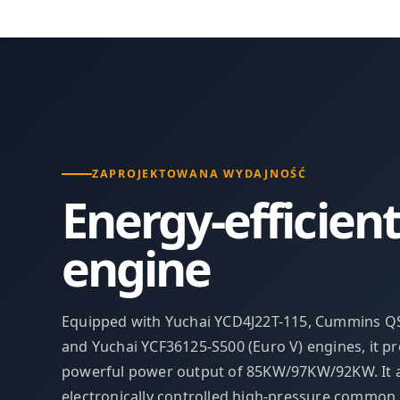
ZAPROJEKTOWANA WYDAJNOŚĆ
Energy-efficient
engine
Equipped with Yuchai YCD4J22T-115, Cummins QS
and Yuchai YCF36125-S500 (Euro V) engines, it pr
powerful power output of 85KW/97KW/92KW. It 
electronically controlled high-pressure common r