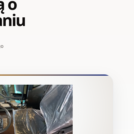
ą o
niu
go