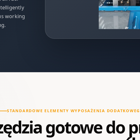
elligently
us working
ng.
STANDARDOWE ELEMENTY WYPOSAŻENIA DODATKOWE
ędzia gotowe do p