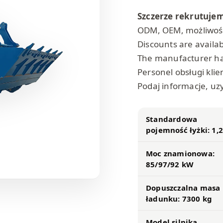
Szczerze rekrutuje
ODM, OEM, możliwoś
Discounts are availab
The manufacturer has
Personel obsługi klie
Podaj informacje, u
Standardowa
pojemność łyżki: 1,
Moc znamionowa:
85/97/92 kW
Dopuszczalna masa
ładunku: 7300 kg
Model silnika