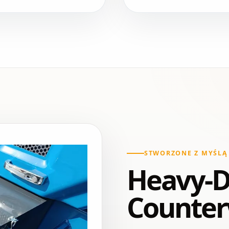
STWORZONE Z MYŚLĄ
Heavy-D
Counter