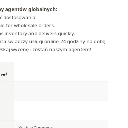
my agentów globalnych:
ć dostosowania
le for wholesale orders.
 inventory and delivers quickly.
nta świadczy usługi online 24 godziny na dobę.
zyskaj wycenę i zostań naszym agentem!
2 m³
Yuchai/Cummins