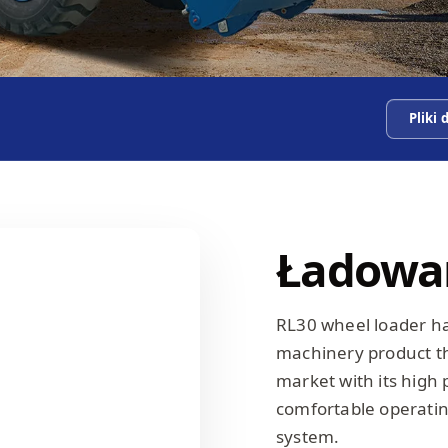
Pliki
Ładowa
RL30 wheel loader h
machinery product th
market with its high 
comfortable operatin
system.