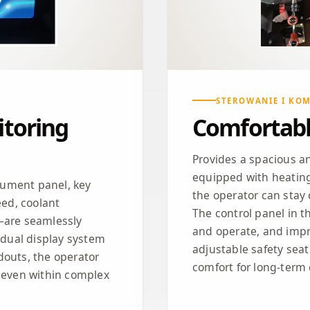
STEROWANIE I KO
itoring
Comfortabl
Provides a spacious a
equipped with heating
trument panel, key
the operator can stay
ed, coolant
The control panel in t
—are seamlessly
and operate, and impr
a dual display system
adjustable safety seat
douts, the operator
comfort for long-term 
" even within complex