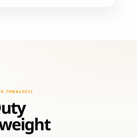
 O TRWAŁOŚCI
uty
weight