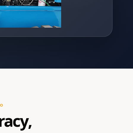
GO
racy,