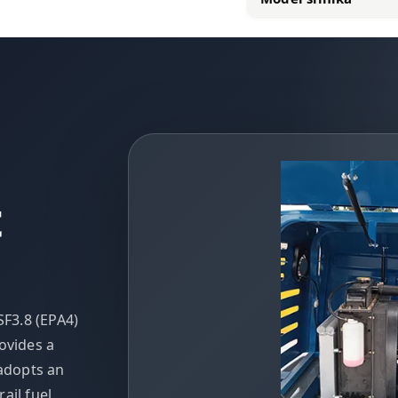
F3.8 (EPA4)
ovides a
adopts an
ail fuel