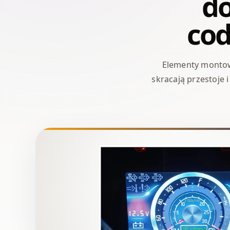
do
co
Elementy montow
skracają przestoje