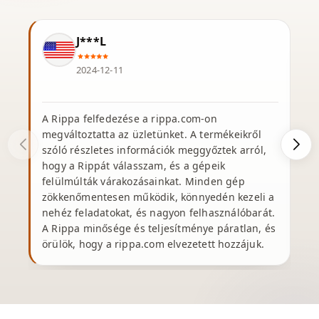
J***L
2024-12-11
A Rippa felfedezése a rippa.com-on
K
megváltoztatta az üzletünket. A termékeikről
R
szóló részletes információk meggyőztek arról,
hogy a Rippát válasszam, és a gépeik
felülmúlták várakozásainkat. Minden gép
zökkenőmentesen működik, könnyedén kezeli a
nehéz feladatokat, és nagyon felhasználóbarát.
A Rippa minősége és teljesítménye páratlan, és
örülök, hogy a rippa.com elvezetett hozzájuk.