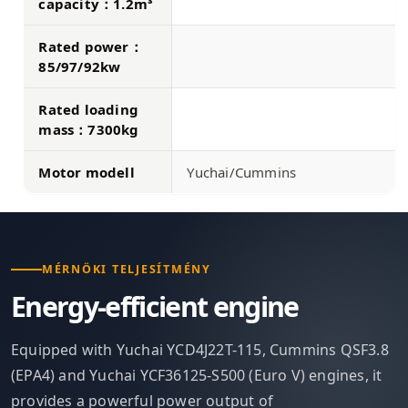
capacity：1.2m³
Rated power：
85/97/92kw
Rated loading
mass：7300kg
Motor modell
Yuchai/Cummins
MÉRNÖKI TELJESÍTMÉNY
Energy-efficient engine
Equipped with Yuchai YCD4J22T-115, Cummins QSF3.8
(EPA4) and Yuchai YCF36125-S500 (Euro V) engines, it
provides a powerful power output of