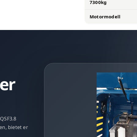
7300kg
Motormodell
ter
 QSF3.8
n, bietet er