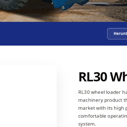
Herunt
RL30 Wh
RL30 wheel loader h
machinery product th
market with its high 
comfortable operatin
system.