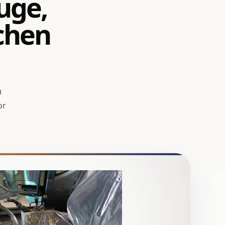
uge,
ichen
u
or