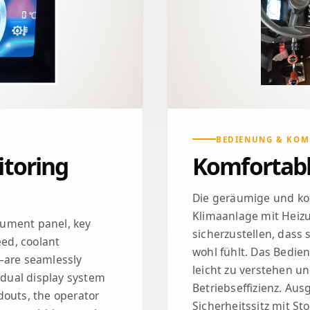
BEDIENUNG & KOM
itoring
Komfortabl
Die geräumige und kom
Klimaanlage mit Heiz
trument panel, key
sicherzustellen, dass
ed, coolant
wohl fühlt. Das Bedienf
—are seamlessly
leicht zu verstehen u
a dual display system
Betriebseffizienz. Aus
douts, the operator
Sicherheitssitz mit S