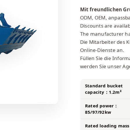
Mit freundlichen G
ODM, OEM, anpassb
Discounts are availab
The manufacturer has
Die Mitarbeiter des
Online-Dienste an.
Füllen Sie die Infor
werden Sie unser Ag
Standard bucket
capacity：1.2m³
Rated power：
85/97/92kw
Rated loading mas