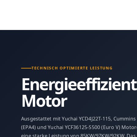
TECHNISCH OPTIMIERTE LEISTUNG
Energieeffizien
Motor
Ausgestattet mit Yuchai YCD4J22T-115, Cummins
(EPA4) und Yuchai YCF36125-S500 (Euro V) Motore
eine starke Leistung von 85KW/97KW/92KW. Das