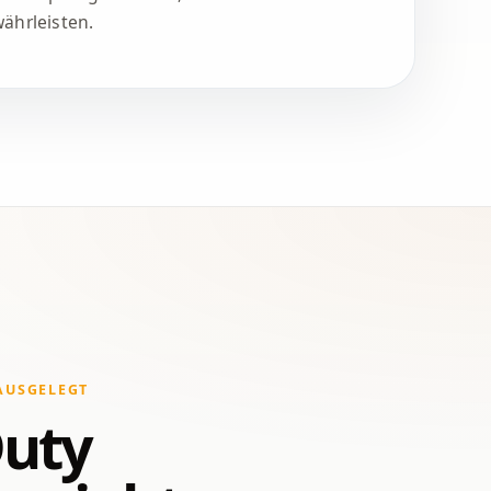
ährleisten.
AUSGELEGT
uty