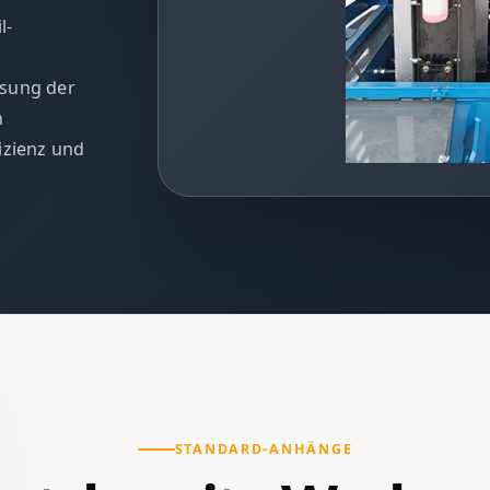
l-
ssung der
n
izienz und
STANDARD-ANHÄNGE