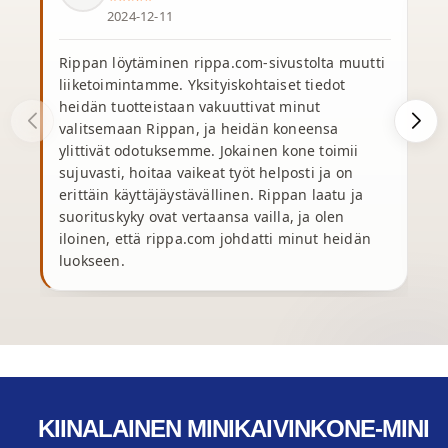
2024-12-11
Rippan löytäminen rippa.com-sivustolta muutti
liiketoimintamme. Yksityiskohtaiset tiedot
S
heidän tuotteistaan vakuuttivat minut
v
valitsemaan Rippan, ja heidän koneensa
o
ylittivät odotuksemme. Jokainen kone toimii
sujuvasti, hoitaa vaikeat työt helposti ja on
t
erittäin käyttäjäystävällinen. Rippan laatu ja
suorituskyky ovat vertaansa vailla, ja olen
y
iloinen, että rippa.com johdatti minut heidän
r
luokseen.
KIINALAINEN MINIKAIVINKONE-MINI