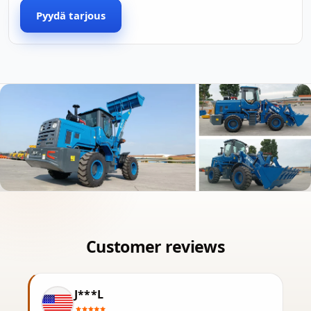
Pyydä tarjous
J***L