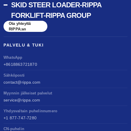
SKID STEER LOADER-RIPPA
FORKLIFT-RIPPA GROUP
Ota yhteyttä
RIPPA:an
PALVELU & TUKI
WhatsApp
+8618863721870
Sähköposti
contact@rippa.com
Myynnin jälkeiset palvelut
service@rippa.com
Yhdysvaltain puhelinnumero
+1 877-747-7280
CN-puhelin