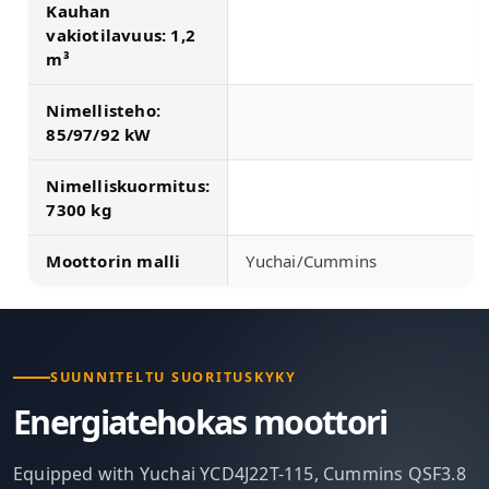
Kauhan
vakiotilavuus: 1,2
m³
Nimellisteho:
85/97/92 kW
Nimelliskuormitus:
7300 kg
Moottorin malli
Yuchai/Cummins
SUUNNITELTU SUORITUSKYKY
Energiatehokas moottori
Equipped with Yuchai YCD4J22T-115, Cummins QSF3.8