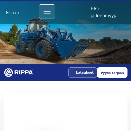
Etsi
Finnish
jälleenmyyjä
Lataukset
Pyydä tarjous