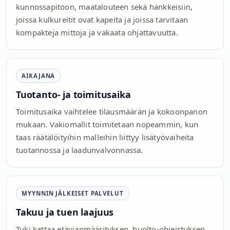
kunnossapitoon, maatalouteen sekä hankkeisiin,
joissa kulkureitit ovat kapeita ja joissa tarvitaan
kompakteja mittoja ja vakaata ohjattavuutta.
AIKAJANA
Tuotanto- ja toimitusaika
Toimitusaika vaihtelee tilausmäärän ja kokoonpanon
mukaan. Vakiomallit toimitetaan nopeammin, kun
taas räätälöityihin malleihin liittyy lisätyövaiheita
tuotannossa ja laadunvalvonnassa.
MYYNNIN JÄLKEISET PALVELUT
Takuu ja tuen laajuus
Tuki kattaa etävianmäärityksen, huolto-ohjeistuksen