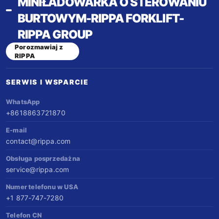
MINIŁADOWARKA O STEROWANIU
wodnych oraz treści do mediów
uniwersalne części. Znak towarowy Madrid
BURTOWYM-RIPPA FORKLIFT-
społecznościowych; (3) Reklamy w Google
— globalna ochrona marki. Wydajność
RIPPA GROUP
Ads oraz udział w targach obniżają Twoje
porównywalna z silnikami Kubota i Yanmar.
Porozmawiaj z
RIPPA
koszty pozyskiwania klientów; (4) Bezpłatny
Sprzedawaj wszędzie, serwisuj bez trudu,
wpis na stronie rippa.com. Nasze wydatki
buduj długoterminową wartość.
SERWIS I WSPARCIE
marketingowe obniżają Państwa koszt
WhatsApp
sprzedaży.
+8618863721870
E-mail
contact@rippa.com
Obsługa posprzedażna
service@rippa.com
Numer telefonu w USA
+1 877-747-7280
Telefon CN