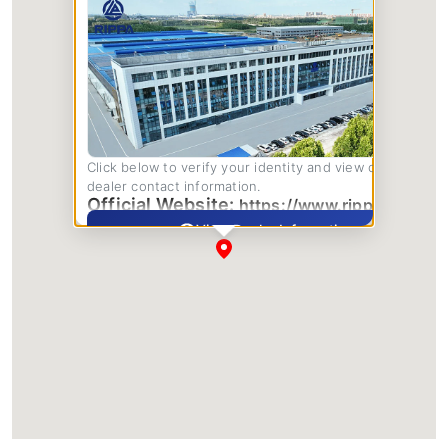
Click below to verify your identity and view complete
dealer contact information.
Official Website:
https://www.rippa.com/
View Dealer Information