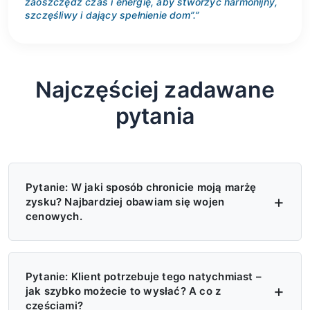
zaoszczędź czas i energię, aby stworzyć harmonijny,
szczęśliwy i dający spełnienie dom”.”
Najczęściej zadawane
pytania
Pytanie: W jaki sposób chronicie moją marżę
zysku? Najbardziej obawiam się wojen
cenowych.
O: Cztery poziomy ochrony — (1)
Egzekwowanie cen MAP/MSRP, zakaz
Pytanie: Klient potrzebuje tego natychmiast –
jak szybko możecie to wysłać? A co z
oferowania cen niższych od tych; (2)
częściami?