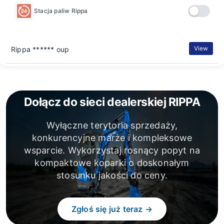
Stacja paliw Rippa
View
Rippa ****** oup
Dołącz do sieci dealerskiej RIPPA
Wyłączne terytoria sprzedaży,
konkurencyjne marże i kompleksowe
wsparcie. Wykorzystaj rosnący popyt na
kompaktowe koparki o doskonałym
stosunku jakości do ceny.
Zgłoś się już teraz →