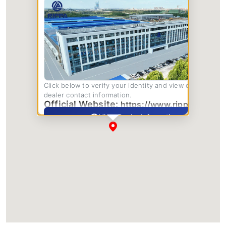
Click below to verify your identity and view complete
dealer contact information.
Official Website:
https://www.rippa.com/
View Dealer Information