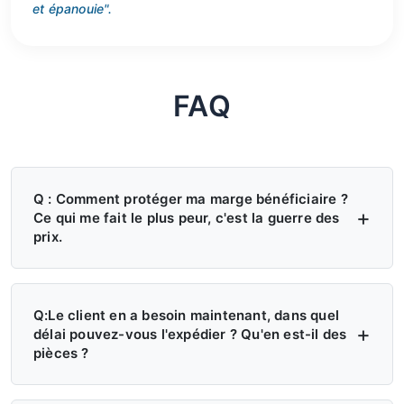
et épanouie".
FAQ
Q : Comment protéger ma marge bénéficiaire ?
Ce qui me fait le plus peur, c'est la guerre des
prix.
R : Quatre niveaux de protection - (1)
application du MAP/MSRP, pas de sous-
Q:Le client en a besoin maintenant, dans quel
délai pouvez-vous l'expédier ? Qu'en est-il des
cotation ; (2) territoire exclusif, pas de
pièces ?
second concessionnaire ; (3) l'usine ne
R : Plus de 6 centres de distribution aux