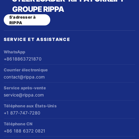
réduisent vos coûts de persuasion ; (4)
déposée de Madrid - protection de la
GROUPE RIPPA
Référencement gratuit sur rippa.com. Nos
marque à l'échelle mondiale. Performances
S'adresser à
RIPPA
dépenses de marketing réduisent votre coût
comparées à celles de Kubota et Yanmar.
par vente.
Vendre partout, entretenir facilement, créer
SERVICE ET ASSISTANCE
de la valeur à long terme.
WhatsApp
+8618863721870
Courrier électronique
contact@rippa.com
Service après-vente
service@rippa.com
Téléphone aux États-Unis
+1 877-747-7280
Téléphone CN
+86 188 6372 0821