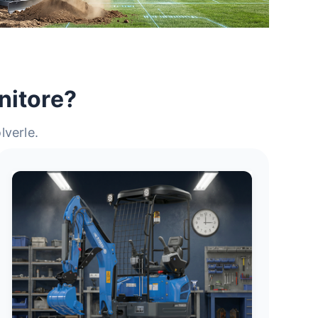
rnitore?
lverle.