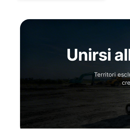
Unirsi al
Territori esc
cr