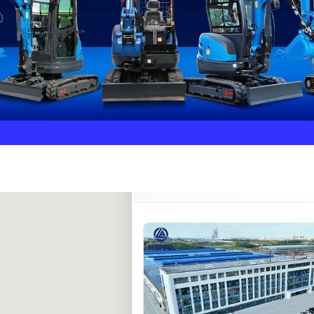
Rippa ****** oup
RIPPA Verified