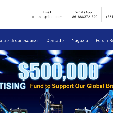
Email
WhatsApp
contact@rippa.com
+8618863721870
+86
ntro di conoscenza
Contatto
Negozio
Forum R