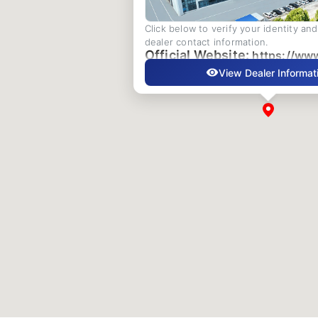
Click below to verify your identity an
dealer contact information.
Official Website:
https://ww
View Dealer Informat