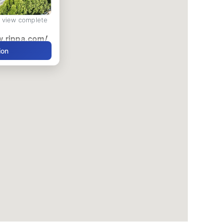
d view complete
w.rippa.com/
ion