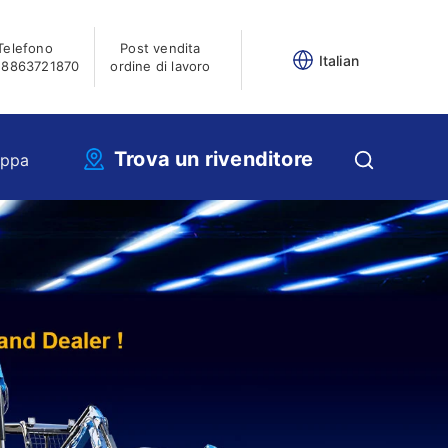
Telefono
Post vendita
Italian
18863721870
ordine di lavoro
Trova un rivenditore
ippa