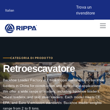
Trova un
Italian
rivenditore
CATEGORIA DI PRODOTTO
Retroescavatore
Backhoe Loader Factory in China
Rippa manufactures backhoe
loaders in China for construction and agricultural applications.
We offer a wide range of loaders, including backhoe loaders,
wheel loaders, and skid steer loaders. Each model meets CE,
EPA, and Euro V emission standards. Backhoe loader weights
range from 2 to 8 tons.