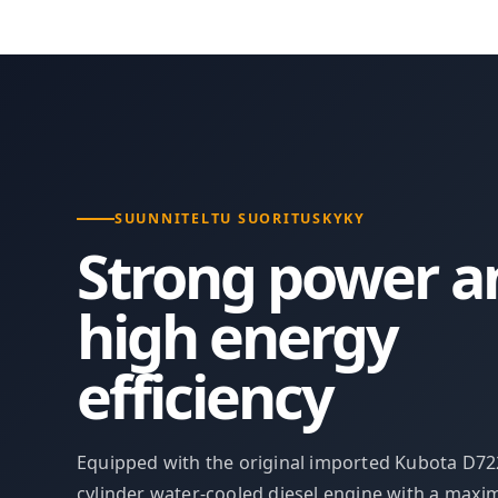
SUUNNITELTU SUORITUSKYKY
Strong power a
high energy
efficiency
Equipped with the original imported Kubota D72
cylinder water-cooled diesel engine with a max