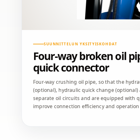
SUUNNITTELUN YKSITYISKOHDAT
Four-way broken oil pi
quick connector
Four-way crushing oil pipe, so that the hyd
(optional), hydraulic quick change (optional
separate oil circuits and are equipped with 
improve connection efficiency and operatio