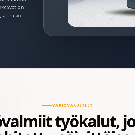
 excavation
, and can
VAKIOVARUSTEET
valmiit työkalut, j