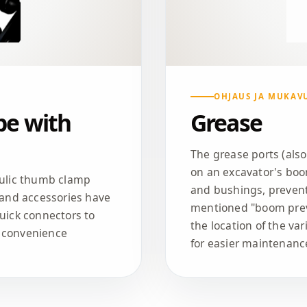
OHJAUS JA MUKAV
pe with
Grease
The grease ports (also
on an excavator's boom
raulic thumb clamp
and bushings, preventi
) and accessories have
mentioned "boom prev
quick connectors to
the location of the va
n convenience
for easier maintenanc