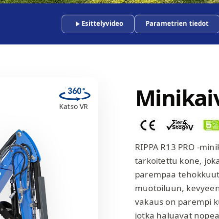
Esittelyvideo
Parametrien tiedot
Minikai
Katso VR
RIPPA R13 PRO -mini
tarkoitettu kone, jok
parempaa tehokkuutta
muotoiluun, kevyeen 
vakaus on parempi kui
jotka haluavat nopeamp