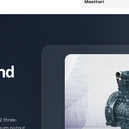
Moottori
nd
2 three-
imum output