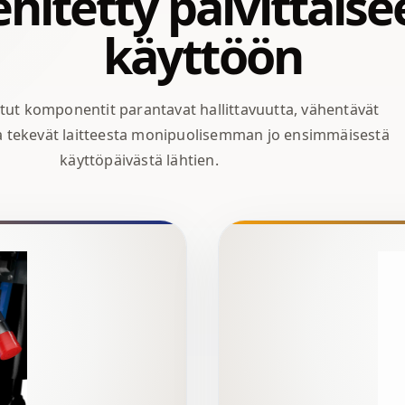
hitetty päivittäis
käyttöön
ut komponentit parantavat hallittavuutta, vähentävät
ja tekevät laitteesta monipuolisemman jo ensimmäisestä
käyttöpäivästä lähtien.