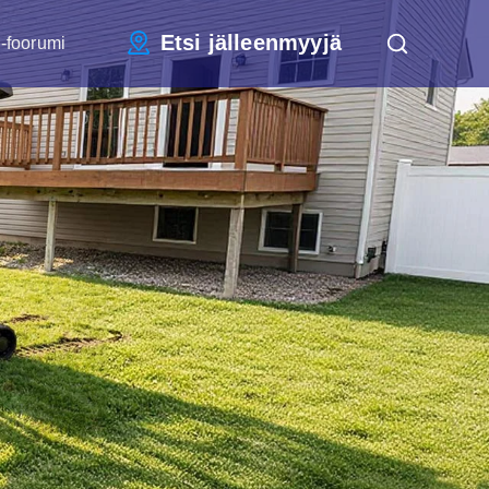
Etsi jälleenmyyjä
-foorumi