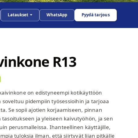
Lataukset
WhatsApp
Pyydä tarjous
vinkone R13
kaivinkone on edistyneempi kotikäyttöön
a soveltuu pidempiin työsessioihin ja tarjoaa
. Se sopii ajotien korjaamiseen, pinnan
tasoitukseen ja yleiseen kaivutyöhön, ja sen
n perusmalleissa. Ihanteellinen käyttäjille,
ia tuloksia ilman, että siirtyvät liian pitkälle