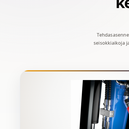
ke
Tehdasasennet
seisokkiaikoja 