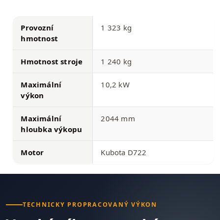
Provozní
1 323 kg
hmotnost
Hmotnost stroje
1 240 kg
Maximální
10,2 kW
výkon
Maximální
2044 mm
hloubka výkopu
Motor
Kubota D722
TECHNICKY PROPRACOVANÝ VÝKON