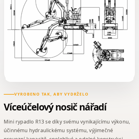
VYROBENO TAK, ABY VYDRŽELO
Víceúčelový nosič nářadí
Mini rypadlo R13 se díky svému vynikajícímu výkonu,
účinnému hydraulickému systému, výjimečné
provozní kapacitě, spolehlivé a odolné konstrukci,