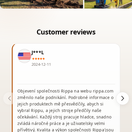
J***L
2024-12-11
Objevení společnosti Rippa na webu rippa.com
změnilo naše podnikání. Podrobné informace o
jejich produktech mě přesvědčily, abych si
vybral Rippu, a jejich stroje předčily naše
v
očekávání. Každý stroj pracuje hladce, snadno
s
zvládá náročné práce a je uživatelsky velmi
přívětivý. Kvalita a výkon společnosti Rippa'jsou