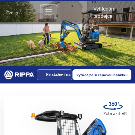
Vyhledání
Czech
prodejce
Ke stažení na
Vyžádejte si cenovou nabídku
Zobrazit VR