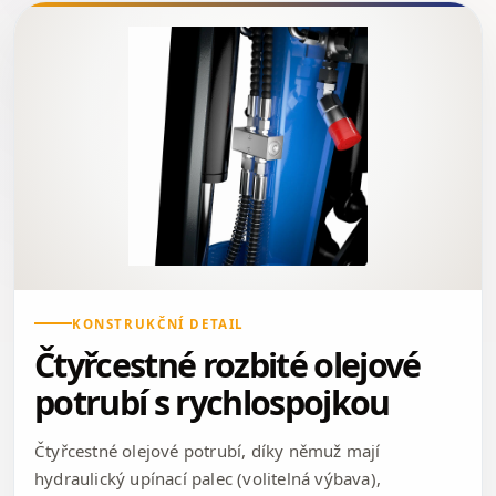
KONSTRUKČNÍ DETAIL
Čtyřcestné rozbité olejové
potrubí s rychlospojkou
Čtyřcestné olejové potrubí, díky němuž mají
hydraulický upínací palec (volitelná výbava),