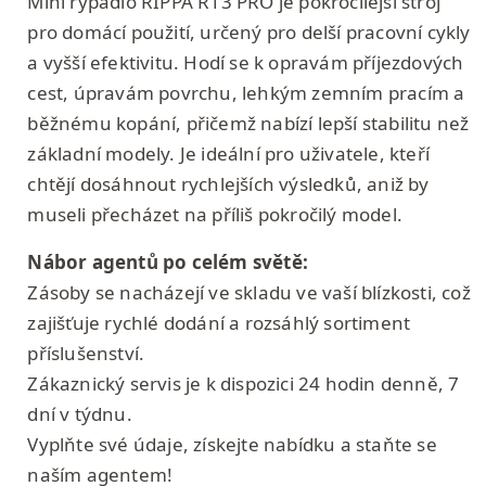
Mini rypadlo RIPPA R13 PRO je pokročilejší stroj
pro domácí použití, určený pro delší pracovní cykly
a vyšší efektivitu. Hodí se k opravám příjezdových
cest, úpravám povrchu, lehkým zemním pracím a
běžnému kopání, přičemž nabízí lepší stabilitu než
základní modely. Je ideální pro uživatele, kteří
chtějí dosáhnout rychlejších výsledků, aniž by
museli přecházet na příliš pokročilý model.
Nábor agentů po celém světě:
Zásoby se nacházejí ve skladu ve vaší blízkosti, což
zajišťuje rychlé dodání a rozsáhlý sortiment
příslušenství.
Zákaznický servis je k dispozici 24 hodin denně, 7
dní v týdnu.
Vyplňte své údaje, získejte nabídku a staňte se
naším agentem!