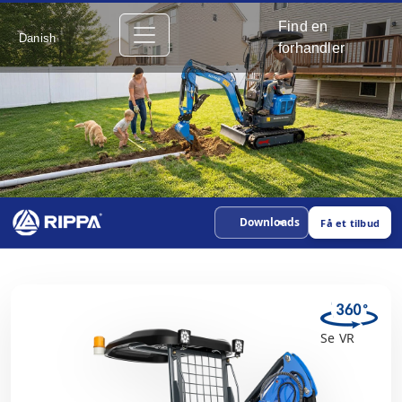
Find en
Danish
forhandler
Downloads
Få et tilbud
Se VR