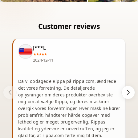
J***L
2024-12-11
Da vi opdagede Rippa på rippa.com, ændrede
J
det vores forretning. De detaljerede
oplysninger om deres produkter overbeviste
e
mig om at vælge Rippa, og deres maskiner
overgik vores forventninger. Hver maskine kører
problemfrit, håndterer hårde opgaver med
e
lethed og er meget brugervenlig. Rippas
kvalitet og ydeevne er uovertruffen, og jeg er
glad for, at rippa.com førte mig til dem.
m