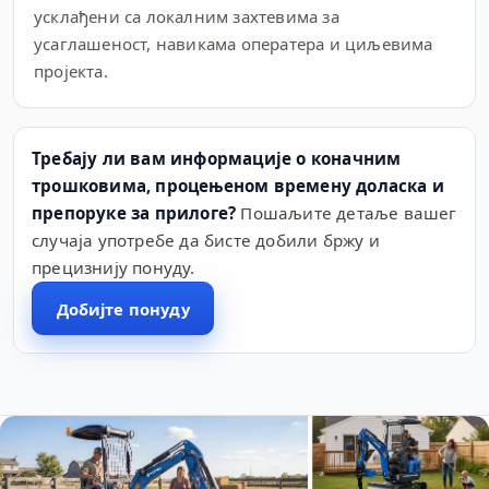
усклађени са локалним захтевима за
усаглашеност, навикама оператера и циљевима
пројекта.
Требају ли вам информације о коначним
трошковима, процењеном времену доласка и
препоруке за прилоге?
Пошаљите детаље вашег
случаја употребе да бисте добили бржу и
прецизнију понуду.
Добијте понуду