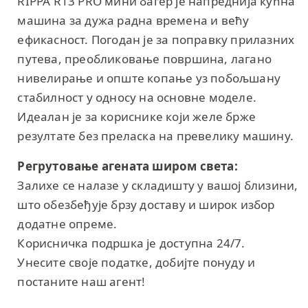
RIPPA R13 PRO мини багер је напреднија кућна
машина за дужа радна времена и већу
ефикасност. Погодан је за поправку прилазних
путева, преобликовање површина, лагано
нивелирање и опште копање уз побољшану
стабилност у односу на основне моделе.
Идеалан је за кориснике који желе брже
резултате без преласка на превелику машину.
Регрутовање агената широм света:
Залихе се налазе у складишту у вашој близини,
што обезбеђује брзу доставу и широк избор
додатне опреме.
Корисничка подршка је доступна 24/7.
Унесите своје податке, добијте понуду и
постаните наш агент!