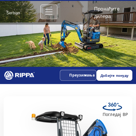
Пронађите
Serbian
дилера
Преузимања
Добијте понуду
Погледај ВР