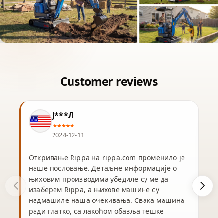
Ј***Л
2024-12-11
Откривање Rippa на rippa.com променило је
наше пословање. Детаљне информације о
њиховим производима убедиле су ме да
изаберем Rippa, а њихове машине су
надмашиле наша очекивања. Свака машина
ради глатко, са лакоћом обавља тешке