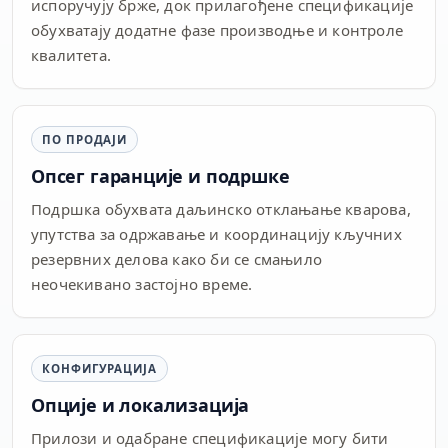
испоручују брже, док прилагођене спецификације
обухватају додатне фазе производње и контроле
квалитета.
ПО ПРОДАЈИ
Опсег гаранције и подршке
Подршка обухвата даљинско отклањање кварова,
упутства за одржавање и координацију кључних
резервних делова како би се смањило
неочекивано застојно време.
КОНФИГУРАЦИЈА
Опције и локализација
Прилози и одабране спецификације могу бити