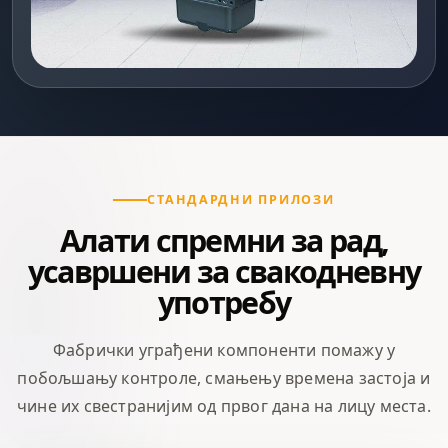
СТАНДАРДНИ ПРИЛОЗИ
Алати спремни за рад,
усавршени за свакодневну
употребу
Фабрички уграђени компоненти помажу у
побољшању контроле, смањењу времена застоја и
чине их свестранијим од првог дана на лицу места.