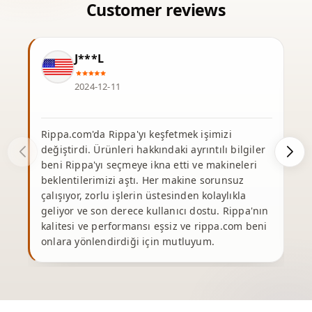
J***L
2024-12-11
Rippa.com'da Rippa'yı keşfetmek işimizi
R
değiştirdi. Ürünleri hakkındaki ayrıntılı bilgiler
o
beni Rippa'yı seçmeye ikna etti ve makineleri
beklentilerimizi aştı. Her makine sorunsuz
çalışıyor, zorlu işlerin üstesinden kolaylıkla
geliyor ve son derece kullanıcı dostu. Rippa'nın
m
kalitesi ve performansı eşsiz ve rippa.com beni
onlara yönlendirdiği için mutluyum.