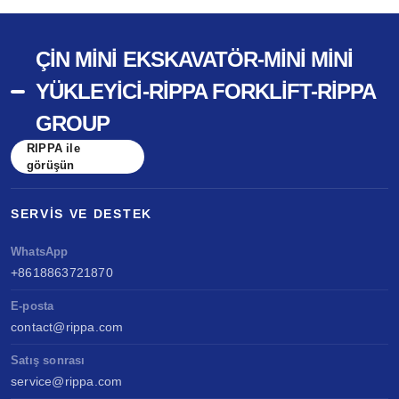
ÇIN MINI EKSKAVATÖR-MINI MINI
YÜKLEYICI-RIPPA FORKLIFT-RIPPA
GROUP
RIPPA ile
görüşün
SERVIS VE DESTEK
WhatsApp
+8618863721870
E-posta
contact@rippa.com
Satış sonrası
service@rippa.com