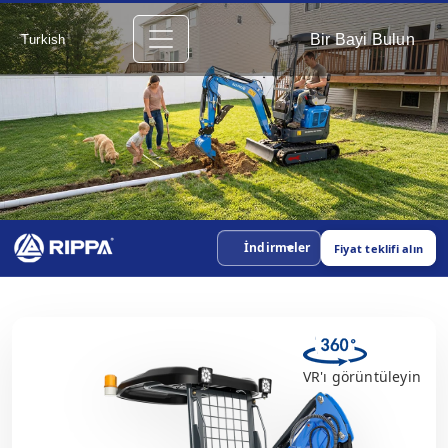
Bir Bayi Bulun
Turkish
İndirmeler
Fiyat teklifi alın
VR'ı görüntüleyin