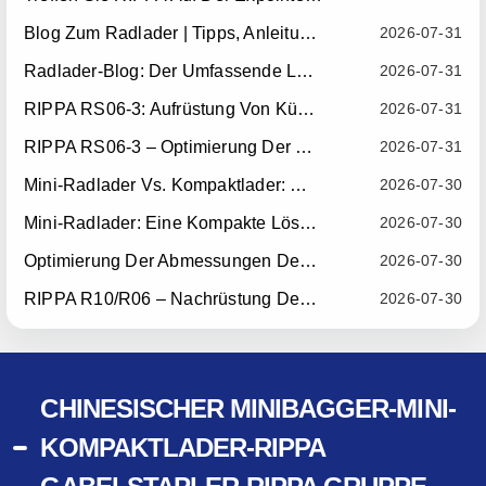
Blog Zum Radlader | Tipps, Anleitungen & Anbaugeräte
2026-07-31
Radlader-Blog: Der Umfassende Leitfaden Zu Radladern Für Bauwesen, Landwirtschaft Und Materialumschlag
2026-07-31
RIPPA RS06-3: Aufrüstung Von Kühler Und Lüfter – Gültig Ab 10. Juli 2026
2026-07-31
RIPPA RS06-3 – Optimierung Der Positionierstange Für Das Schweißen Von Auslegern — Gültig Ab 15. Juli 2026
2026-07-31
Mini-Radlader Vs. Kompaktlader: Welche Kompaktmaschine Eignet Sich Besser Für Ihr Unternehmen?
2026-07-30
Mini-Radlader: Eine Kompakte Lösung Für Den Effizienten Materialumschlag
2026-07-30
Optimierung Der Abmessungen Des RIPPA R10-Schaufelzylinders – Gültig Ab 15. Juli 2026
2026-07-30
RIPPA R10/R06 – Nachrüstung Des Sitzsicherheitssystems — Gültig Ab 22. Juli 2026
2026-07-30
CHINESISCHER MINIBAGGER-MINI-
KOMPAKTLADER-RIPPA