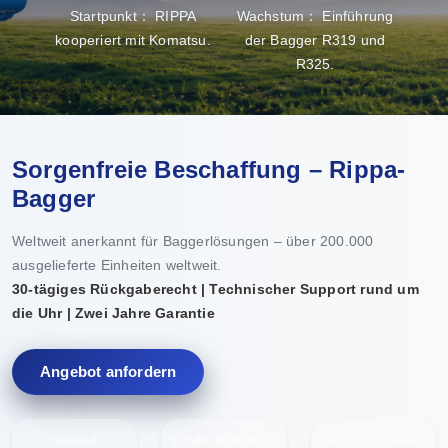
Startpunkt： RIPPA
Wachstum： Einführung
kooperiert mit Komatsu.
der Bagger R319 und
R325.
Pro
Sorgenfreie Beschaffung – Rippa-
Bagger
Weltweit anerkannt für Baggerlösungen – über 200.000
ausgelieferte Einheiten weltweit.
30-tägiges Rückgaberecht | Technischer Support rund um
die Uhr | Zwei Jahre Garantie
Angebot anfordern
Verkauft
Länderabdeckung
Jahresproduktion