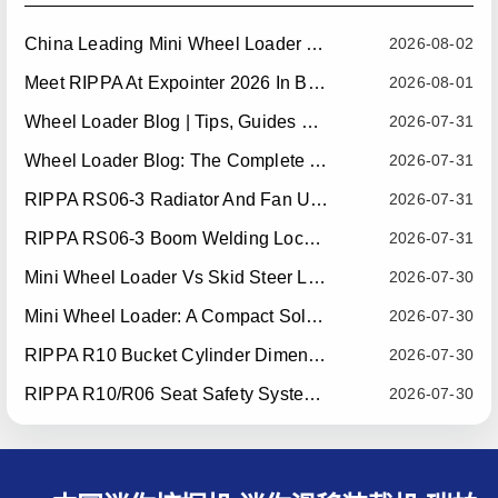
China Leading Mini Wheel Loader Supplier: Reliable Compact Wheel Loaders For Global Markets
2026-08-02
Meet RIPPA At Expointer 2026 In Brazil
2026-08-01
Wheel Loader Blog | Tips, Guides & Attachments
2026-07-31
Wheel Loader Blog: The Complete Guide To Wheel Loaders For Construction, Agriculture, And Material Handling
2026-07-31
RIPPA RS06-3 Radiator And Fan Upgrade — Effective July 10, 2026
2026-07-31
RIPPA RS06-3 Boom Welding Locating Bar Optimization — Effective July 15, 2026
2026-07-31
Mini Wheel Loader Vs Skid Steer Loader: Which Compact Machine Is Better For Your Business?
2026-07-30
Mini Wheel Loader: A Compact Solution For Efficient Material Handling
2026-07-30
RIPPA R10 Bucket Cylinder Dimension Optimization — Effective July 15, 2026
2026-07-30
RIPPA R10/R06 Seat Safety System Upgrade — Effective July 22, 2026
2026-07-30