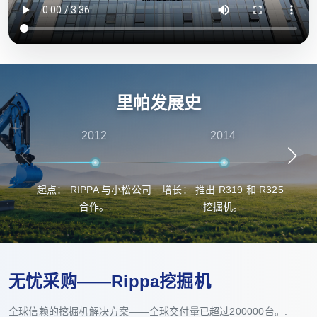
里帕发展史
2012
2014
起点： RIPPA 与小松公司
增长： 推出 R319 和 R325
突
合作。
挖掘机。
无忧采购——Rippa挖掘机
全球信赖的挖掘机解决方案——全球交付量已超过200000台。.