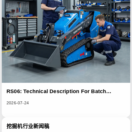
RS06: Technical Description For Batch
Improvement Measures To Address Abnormal
2026-07-24
Heat Dissipation Issues In Sliding Loaders
挖掘机行业新闻稿