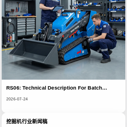
RS06: Technical Description For Batch
Improvement Measures To Address Abnormal
2026-07-24
Heat Dissipation Issues In Sliding Loaders
挖掘机行业新闻稿