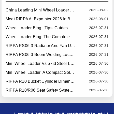
China Leading Mini Wheel Loader Supplier: Reliable Compact Wheel Loaders For Global Markets
2026-08-02
Meet RIPPA At Expointer 2026 In Brazil
2026-08-01
Wheel Loader Blog | Tips, Guides & Attachments
2026-07-31
Wheel Loader Blog: The Complete Guide To Wheel Loaders For Construction, Agriculture, And Material Handling
2026-07-31
RIPPA RS06-3 Radiator And Fan Upgrade — Effective July 10, 2026
2026-07-31
RIPPA RS06-3 Boom Welding Locating Bar Optimization — Effective July 15, 2026
2026-07-31
Mini Wheel Loader Vs Skid Steer Loader: Which Compact Machine Is Better For Your Business?
2026-07-30
Mini Wheel Loader: A Compact Solution For Efficient Material Handling
2026-07-30
RIPPA R10 Bucket Cylinder Dimension Optimization — Effective July 15, 2026
2026-07-30
RIPPA R10/R06 Seat Safety System Upgrade — Effective July 22, 2026
2026-07-30