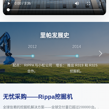
里帕发展史
2012
2014
起点： RIPPA 与小松公司
增长： 推出 R319 和 R325
突
合作。
挖掘机。
无忧采购——Rippa挖掘机
全球信赖的挖掘机解决方案——全球交付量已超过200000台。.