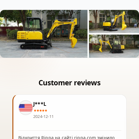
J***L
2024-12-11
Відкриття Rippa на сайті rippa.com змінило