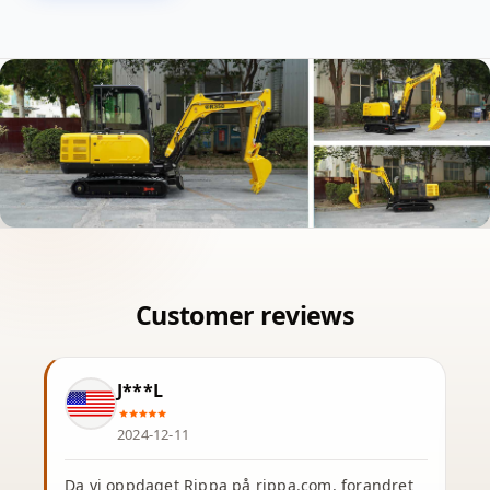
J***L
2024-12-11
Da vi oppdaget Rippa på rippa.com, forandret