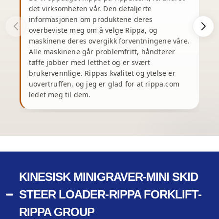
det virksomheten vår. Den detaljerte
J
informasjonen om produktene deres
s
overbeviste meg om å velge Rippa, og
maskinene deres overgikk forventningene våre.
u
Alle maskinene går problemfritt, håndterer
tøffe jobber med letthet og er svært
brukervennlige. Rippas kvalitet og ytelse er
v
uovertruffen, og jeg er glad for at rippa.com
ledet meg til dem.
p
KINESISK MINIGRAVER-MINI SKID
STEER LOADER-RIPPA FORKLIFT-
RIPPA GROUP