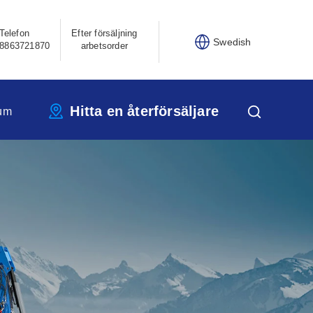
Telefon
Efter försäljning
Swedish
8863721870
arbetsorder
Hitta en återförsäljare
um