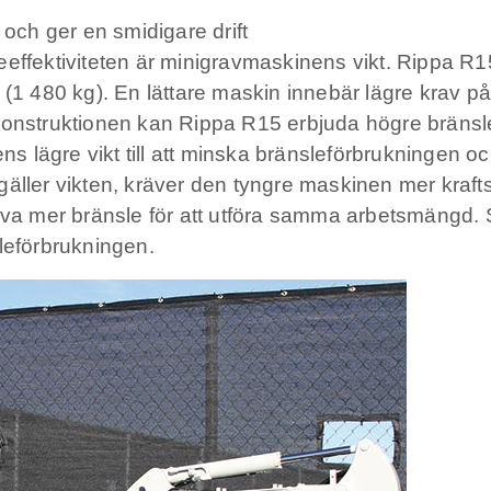
 och ger en smidigare drift
eeffektiviteten är minigravmaskinens vikt. Rippa R1
(1 480 kg). En lättare maskin innebär lägre krav på 
onstruktionen kan Rippa R15 erbjuda högre bränsleef
ens lägre vikt till att minska bränsleförbrukningen 
äller vikten, kräver den tyngre maskinen mer kraftst
 mer bränsle för att utföra samma arbetsmängd. Sär
leförbrukningen.