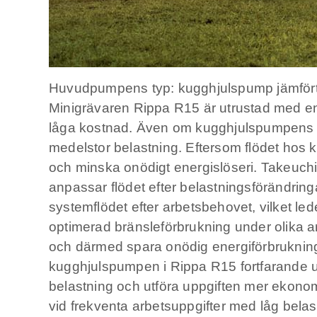
Huvudpumpens typ: kugghjulspump jämför
Minigrävaren Rippa R15 är utrustad med en
låga kostnad. Även om kugghjulspumpens verk
medelstor belastning. Eftersom flödet hos k
och minska onödigt energislöseri. Takeuc
anpassar flödet efter belastningsförändri
systemflödet efter arbetsbehovet, vilket le
optimerad bränsleförbrukning under olika ar
och därmed spara onödig energiförbrukning
kugghjulspumpen i Rippa R15 fortfarande uppr
belastning och utföra uppgiften mer ekonomi
vid frekventa arbetsuppgifter med låg belas