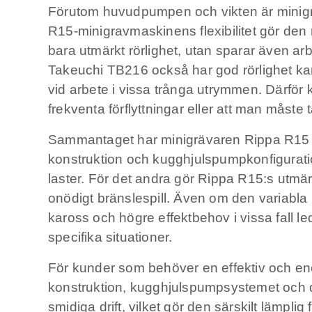
Förutom huvudpumpen och vikten är minigra
R15-minigravmaskinens flexibilitet gör den 
bara utmärkt rörlighet, utan sparar även ar
Takeuchi TB216 också har god rörlighet kan 
vid arbete i vissa trånga utrymmen. Därför 
frekventa förflyttningar eller att man måste 
Sammantaget har minigrävaren Rippa R15 unik
konstruktion och kugghjulspumpkonfigurati
laster. För det andra gör Rippa R15:s utmär
onödigt bränslespill. Även om den variabla
kaross och högre effektbehov i vissa fall l
specifika situationer.
För kunder som behöver en effektiv och ener
konstruktion, kugghjulspumpsystemet och d
smidiga drift, vilket gör den särskilt lämpl