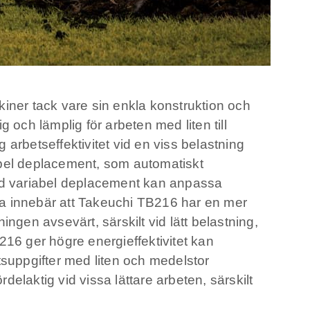
ner tack vare sin enkla konstruktion och
 och lämplig för arbeten med liten till
arbetseffektivitet vid en viss belastning
bel deplacement, som automatiskt
med variabel deplacement kan anpassa
tta innebär att Takeuchi TB216 har en mer
ngen avsevärt, särskilt vid lätt belastning,
6 ger högre energieffektivitet kan
etsuppgifter med liten och medelstor
laktig vid vissa lättare arbeten, särskilt