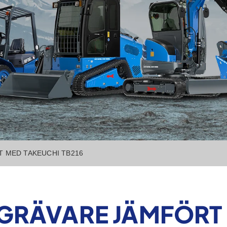
T MED TAKEUCHI TB216
NIGRÄVARE JÄMFÖRT