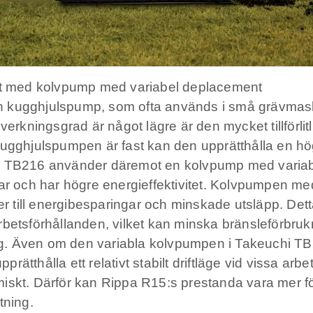
t med kolvpump med variabel deplacement
 kugghjulspump, som ofta används i små grävmaski
ningsgrad är något lägre är den mycket tillförlitlig
ugghjulspumpen är fast kan den upprätthålla en hög 
hi TB216 använder däremot en kolvpump med varia
ngar och har högre energieffektivitet. Kolvpumpen 
der till energibesparingar och minskade utsläpp. De
betsförhållanden, vilket kan minska bränsleförbrukni
. Även om den variabla kolvpumpen i Takeuchi TB21
ätthålla ett relativt stabilt driftläge vid vissa arb
skt. Därför kan Rippa R15:s prestanda vara mer förde
tning.